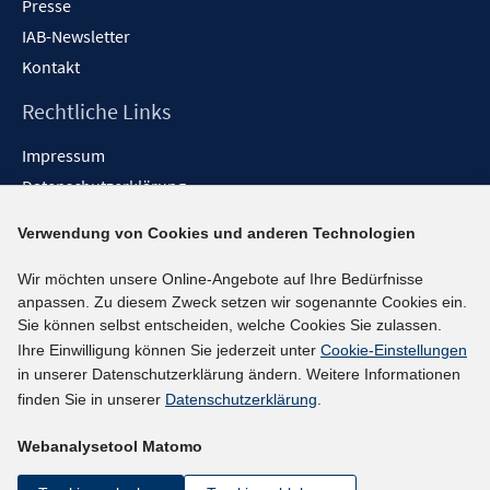
Presse
IAB-Newsletter
Kontakt
Rechtliche Links
Impressum
Datenschutzerklärung
Erklärung zur Barrierefreiheit
Verwendung von Cookies und anderen Technologien
Barrieren melden
Wir möchten unsere Online-Angebote auf Ihre Bedürfnisse
Social-Media-Kanäle
anpassen. Zu diesem Zweck setzen wir sogenannte Cookies ein.
Sie können selbst entscheiden, welche Cookies Sie zulassen.
BlueSky
Ihre Einwilligung können Sie jederzeit unter
Cookie-Einstellungen
YouTube
in unserer Datenschutzerklärung ändern. Weitere Informationen
LinkedIn
finden Sie in unserer
Datenschutzerklärung
.
XING
Webanalysetool Matomo
kununu
Netiquette