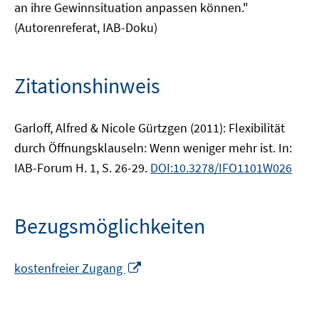
an ihre Gewinnsituation anpassen können."
(Autorenreferat, IAB-Doku)
Zitationshinweis
Garloff, Alfred & Nicole Gürtzgen (2011): Flexibilität
durch Öffnungsklauseln: Wenn weniger mehr ist. In:
IAB-Forum H. 1, S. 26-29.
DOI:10.3278/IFO1101W026
Bezugsmöglichkeiten
In
kostenfreier Zugang
neuem
Fenster
öffnen