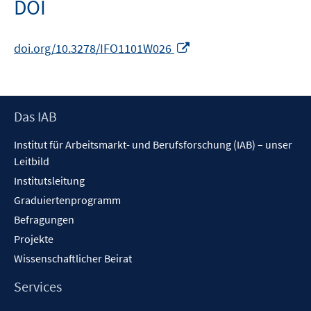
DOI
In
doi.org/10.3278/IFO1101W026
neuem
Fenster
öffnen
Footer
Das IAB
Inhalt
Institut für Arbeitsmarkt- und Berufsforschung (IAB) – unser
Leitbild
Institutsleitung
Graduiertenprogramm
Befragungen
Projekte
Wissenschaftlicher Beirat
Services