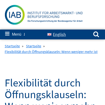
Springe
zum
Inhalt
Suchen nach:
≡
English
Menü
✘
Startseite
»
Startseite
»
Flexibilität durch Öffnungsklauseln: Wenn weniger mehr ist
Flexibilität durch
Öffnungsklauseln: