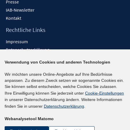
Presse
IAB-Newsletter
Kontakt
Rechtliche Links
Impressum
Datenschutzerklärung
Erklärung zur Barrierefreiheit
Verwendung von Cookies und anderen Technologien
Barrieren melden
Wir möchten unsere Online-Angebote auf Ihre Bedürfnisse
Social-Media-Kanäle
anpassen. Zu diesem Zweck setzen wir sogenannte Cookies ein.
Sie können selbst entscheiden, welche Cookies Sie zulassen.
BlueSky
Ihre Einwilligung können Sie jederzeit unter
Cookie-Einstellungen
YouTube
in unserer Datenschutzerklärung ändern. Weitere Informationen
LinkedIn
finden Sie in unserer
Datenschutzerklärung
.
XING
Webanalysetool Matomo
kununu