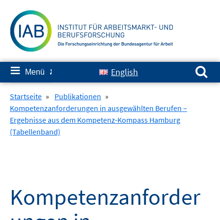
Springe
zum
Inhalt
Suchen nach:
≡
English
Menü
✘
Startseite
»
Publikationen
»
Kompetenzanforderungen in ausgewählten Berufen –
Ergebnisse aus dem Kompetenz-Kompass Hamburg
(Tabellenband)
Kompetenzanforder