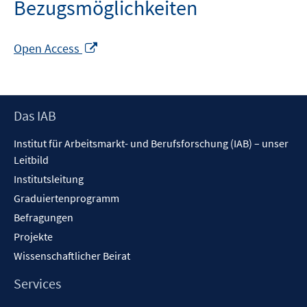
Bezugsmöglichkeiten
In
Open Access
neuem
Fenster
öffnen
Footer
Das IAB
Inhalt
Institut für Arbeitsmarkt- und Berufsforschung (IAB) – unser
Leitbild
Institutsleitung
Graduiertenprogramm
Befragungen
Projekte
Wissenschaftlicher Beirat
Services