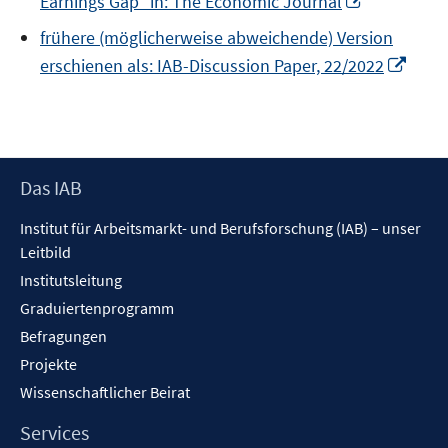
Earnings Gap" in: The Economic Journal
neuem
frühere (möglicherweise abweichende) Version
Fenster
In
erschienen als: IAB-Discussion Paper, 22/2022
öffnen
neu
Fenst
öffne
Footer
Das IAB
Inhalt
Institut für Arbeitsmarkt- und Berufsforschung (IAB) – unser
Leitbild
Institutsleitung
Graduiertenprogramm
Befragungen
Projekte
Wissenschaftlicher Beirat
Services