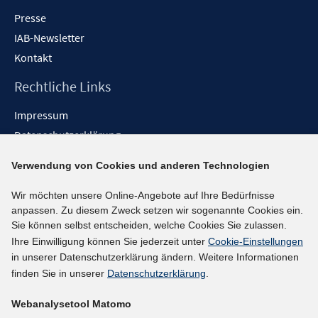
Presse
IAB-Newsletter
Kontakt
Rechtliche Links
Impressum
Datenschutzerklärung
Erklärung zur Barrierefreiheit
Verwendung von Cookies und anderen Technologien
Barrieren melden
Wir möchten unsere Online-Angebote auf Ihre Bedürfnisse
Social-Media-Kanäle
anpassen. Zu diesem Zweck setzen wir sogenannte Cookies ein.
Sie können selbst entscheiden, welche Cookies Sie zulassen.
BlueSky
Ihre Einwilligung können Sie jederzeit unter
Cookie-Einstellungen
YouTube
in unserer Datenschutzerklärung ändern. Weitere Informationen
LinkedIn
finden Sie in unserer
Datenschutzerklärung
.
XING
Webanalysetool Matomo
kununu