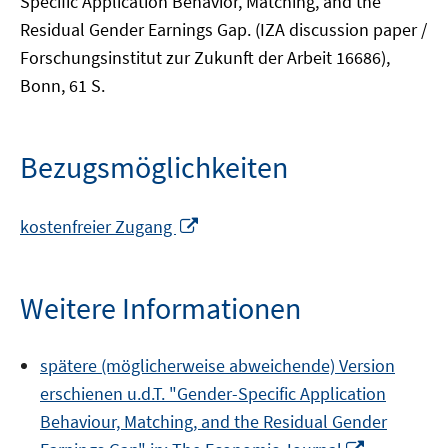
Specific Application Behavior, Matching, and the
Residual Gender Earnings Gap. (IZA discussion paper /
Forschungsinstitut zur Zukunft der Arbeit 16686),
Bonn, 61 S.
Bezugsmöglichkeiten
In
kostenfreier Zugang
neuem
Fenster
öffnen
Weitere Informationen
spätere (möglicherweise abweichende) Version
erschienen u.d.T. "Gender-Specific Application
Behaviour, Matching, and the Residual Gender
In