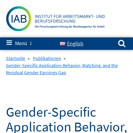
Springe
zum
Inhalt
Suchen nach:
≡
English
Menü
✘
Startseite
»
Publikationen
»
Gender-Specific Application Behavior, Matching, and the
Residual Gender Earnings Gap
Gender-Specific
Application Behavior,