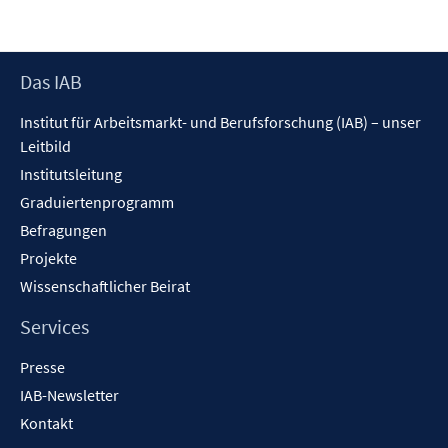
Footer
Das IAB
Inhalt
Institut für Arbeitsmarkt- und Berufsforschung (IAB) – unser
Leitbild
Institutsleitung
Graduiertenprogramm
Befragungen
Projekte
Wissenschaftlicher Beirat
Services
Presse
IAB-Newsletter
Kontakt