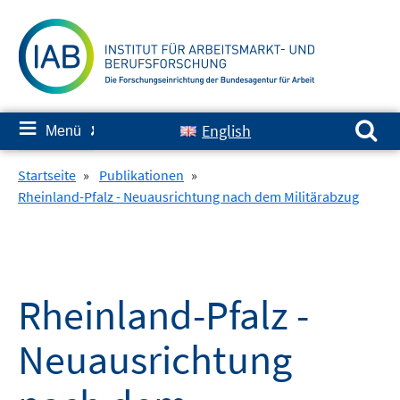
Springe
zum
Inhalt
Suchen nach:
≡
English
Menü
✘
Startseite
»
Publikationen
»
Rheinland-Pfalz - Neuausrichtung nach dem Militärabzug
Rheinland-Pfalz -
Neuausrichtung