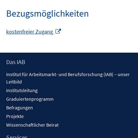
Bezugsmöglichkeiten
In
kostenfreier Zugang
neuem
Fenster
öffnen
Footer
Das IAB
Inhalt
Institut für Arbeitsmarkt- und Berufsforschung (IAB) – unser
Leitbild
Institutsleitung
Graduiertenprogramm
Befragungen
Projekte
Wissenschaftlicher Beirat
Services