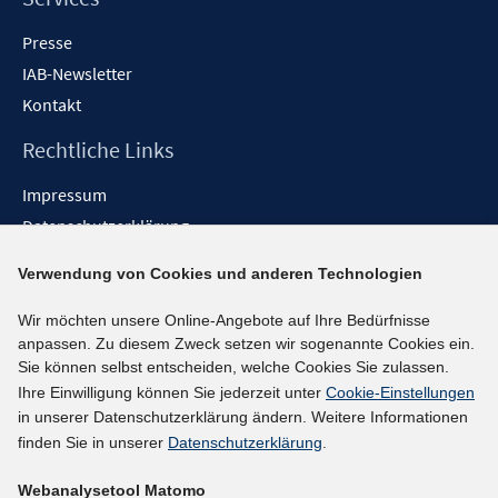
Presse
IAB-Newsletter
Kontakt
Rechtliche Links
Impressum
Datenschutzerklärung
Erklärung zur Barrierefreiheit
Verwendung von Cookies und anderen Technologien
Barrieren melden
Wir möchten unsere Online-Angebote auf Ihre Bedürfnisse
Social-Media-Kanäle
anpassen. Zu diesem Zweck setzen wir sogenannte Cookies ein.
Sie können selbst entscheiden, welche Cookies Sie zulassen.
BlueSky
Ihre Einwilligung können Sie jederzeit unter
Cookie-Einstellungen
YouTube
in unserer Datenschutzerklärung ändern. Weitere Informationen
LinkedIn
finden Sie in unserer
Datenschutzerklärung
.
XING
Webanalysetool Matomo