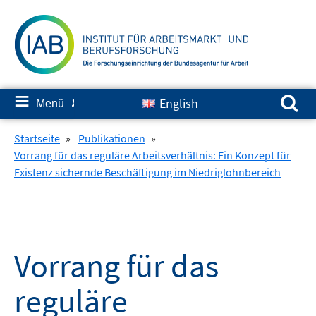
Springe
zum
Inhalt
Suchen nach:
≡
English
Menü
✘
Startseite
»
Publikationen
»
Vorrang für das reguläre Arbeitsverhältnis: Ein Konzept für
Existenz sichernde Beschäftigung im Niedriglohnbereich
Vorrang für das
reguläre