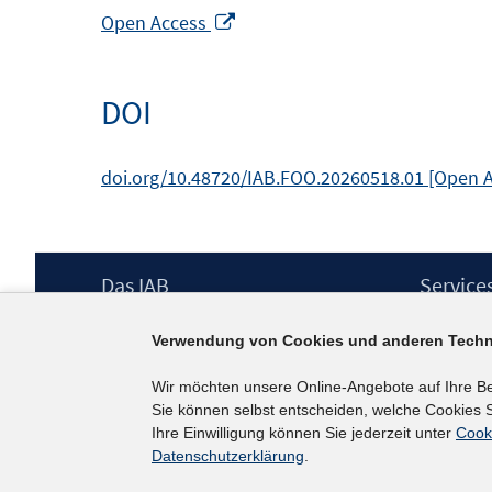
In
Open Access
neuem
Fenster
DOI
öffnen
doi.org/10.48720/IAB.FOO.20260518.01 [Open 
Footer
Das IAB
Service
Inhalt
Institut für Arbeitsmarkt- und
Presse
Verwendung von Cookies und anderen Techn
Berufsforschung (IAB) – unser Leitbild
IAB-Newsl
Institutsleitung
Kontakt
Wir möchten unsere Online-Angebote auf Ihre B
Graduiertenprogramm
Sie können selbst entscheiden, welche Cookies S
Befragungen
Ihre Einwilligung können Sie jederzeit unter
Cook
Projekte
Datenschutzerklärung
.
Wissenschaftlicher Beirat