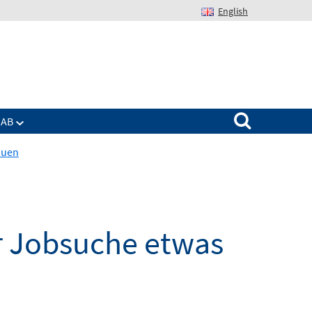
English
Suchen nach:
IAB
auen
r Jobsuche etwas