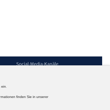
Social-Media-Kanäle
BlueSky
YouTube
LinkedIn
 ein.
XING
kununu
rmationen finden Sie in unserer
Netiquette