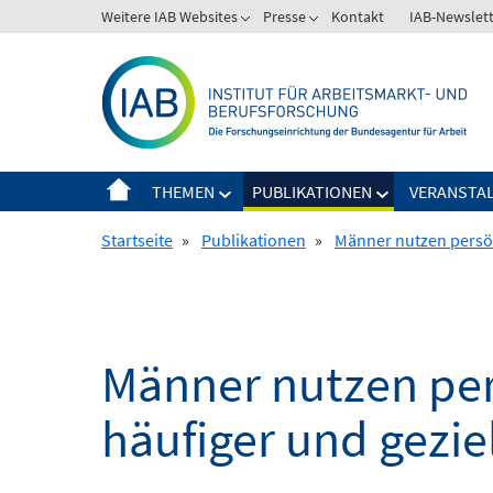
Springe
Weitere IAB Websites
Presse
Kontakt
IAB-Newslet
zum
Inhalt
THEMEN
PUBLIKATIONEN
VERANSTA
Startseite
»
Publikationen
»
Männer nutzen persön
Männer nutzen per
häufiger und gezie