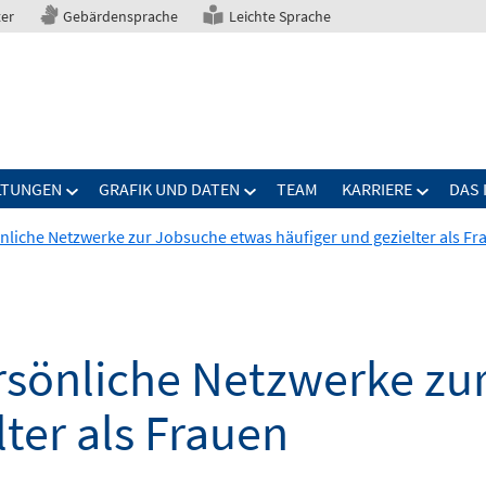
ter
Gebärdensprache
Leichte Sprache
LTUNGEN
GRAFIK UND DATEN
TEAM
KARRIERE
DAS 
liche Netzwerke zur Jobsuche etwas häufiger und gezielter als Fr
sönliche Netzwerke zu
lter als Frauen