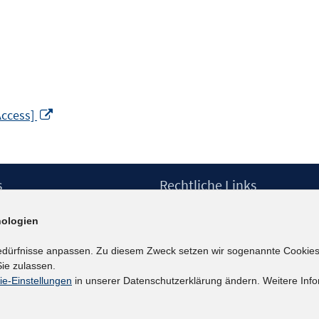
In
Access]
neuem
Fenster
öffnen
s
Rechtliche Links
Impressum
ologien
etter
Datenschutzerklärung
Erklärung zur Barrierefreiheit
edürfnisse anpassen. Zu diesem Zweck setzen wir sogenannte Cookies
Barrieren melden
ie zulassen.
ie-Einstellungen
in unserer Datenschutzerklärung ändern. Weitere Info