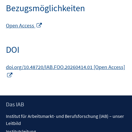
Bezugsmöglichkeiten
In
Open Access
neuem
Fenster
öffnen
DOI
doi.org/10.48720/IAB.FOO.20260414.01 [Open Access]
In
neuem
Fenster
öffnen
Footer
Das IAB
Inhalt
Institut für Arbeitsmarkt- und Berufsforschung (IAB) – unser
Leitbild
Institutsleitung