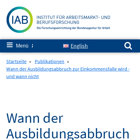
Springe
zum
Inhalt
Suchen nach:
≡
English
Menü
✘
Startseite
»
Publikationen
»
Wann der Ausbildungsabbruch zur Einkommensfalle wird -
und wann nicht
Wann der
Ausbildungsabbruch