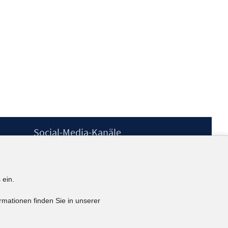
Social-Media-Kanäle
BlueSky
YouTube
LinkedIn
 ein.
XING
kununu
rmationen finden Sie in unserer
Netiquette