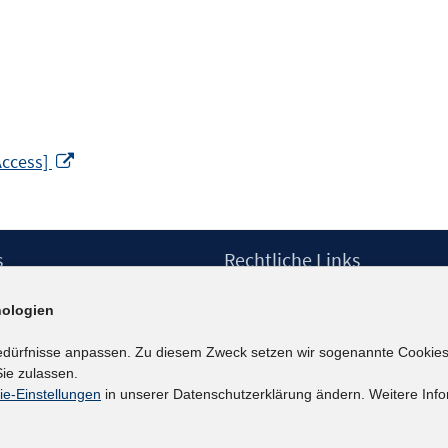
In
Access]
neuem
Fenster
öffnen
s
Rechtliche Links
Impressum
ologien
etter
Datenschutzerklärung
Erklärung zur Barrierefreiheit
edürfnisse anpassen. Zu diesem Zweck setzen wir sogenannte Cookies
Barrieren melden
ie zulassen.
ie-Einstellungen
in unserer Datenschutzerklärung ändern. Weitere Info