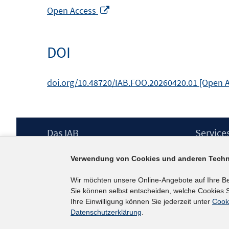
In
Open Access
neuem
Fenster
DOI
öffnen
doi.org/10.48720/IAB.FOO.20260420.01 [Open 
Footer
Das IAB
Service
Inhalt
Institut für Arbeitsmarkt- und
Presse
Verwendung von Cookies und anderen Techn
Berufsforschung (IAB) – unser Leitbild
IAB-Newsl
Institutsleitung
Kontakt
Wir möchten unsere Online-Angebote auf Ihre B
Graduiertenprogramm
Sie können selbst entscheiden, welche Cookies S
Befragungen
Ihre Einwilligung können Sie jederzeit unter
Cook
Projekte
Datenschutzerklärung
.
Wissenschaftlicher Beirat