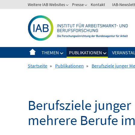
Springe
Weitere IAB Websites
Presse
Kontakt
IAB-Newslet
zum
Inhalt
THEMEN
PUBLIKATIONEN
VERANSTA
Startseite
»
Publikationen
»
Berufsziele junger M
Berufsziele junger
mehrere Berufe im