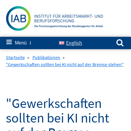
Springe
zum
Inhalt
Suchen nach:
≡
English
Menü
✘
Startseite
»
Publikationen
»
"Gewerkschaften sollten bei KI nicht auf der Bremse stehen"
"Gewerkschaften
sollten bei KI nicht