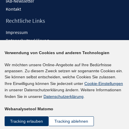
IAB-Newsletter
Kontakt
Rechtliche Links
Impressum
Datenschutzerklärung
Erklärung zur Barrierefreiheit
Verwendung von Cookies und anderen Technologien
Barrieren melden
Wir möchten unsere Online-Angebote auf Ihre Bedürfnisse
Social-Media-Kanäle
anpassen. Zu diesem Zweck setzen wir sogenannte Cookies ein.
Sie können selbst entscheiden, welche Cookies Sie zulassen.
BlueSky
Ihre Einwilligung können Sie jederzeit unter
Cookie-Einstellungen
YouTube
in unserer Datenschutzerklärung ändern. Weitere Informationen
LinkedIn
finden Sie in unserer
Datenschutzerklärung
.
XING
Webanalysetool Matomo
kununu
Netiquette
Tracking erlauben
Tracking ablehnen