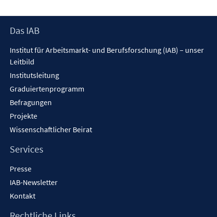
Fenst
öffne
Footer
Das IAB
Inhalt
Institut für Arbeitsmarkt- und Berufsforschung (IAB) – unser
Leitbild
Institutsleitung
Graduiertenprogramm
Befragungen
Projekte
Wissenschaftlicher Beirat
Services
Presse
IAB-Newsletter
Kontakt
Rechtliche Links