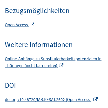
Bezugsmöglichkeiten
In
Open Access
neuem
Fenster
öffnen
Weitere Informationen
Online-Anhänge zu Substituierbarkeitspotenzialen in
In
Thüringen (nicht barrierefrei)
neuem
Fenster
öffnen
DOI
In
doi.org/10.48720/IAB.RESAT.2602 [Open Access]
neu