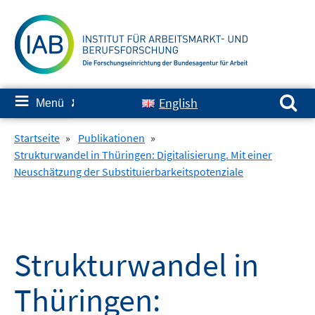
Springe
zum
Inhalt
Suchen nach:
≡
English
Menü
✘
Startseite
»
Publikationen
»
Strukturwandel in Thüringen: Digitalisierung. Mit einer
Neuschätzung der Substituierbarkeitspotenziale
Strukturwandel in
Thüringen: