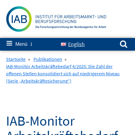
Springe
zum
Inhalt
Suchen nach:
≡
English
Menü
✘
Startseite
»
Publikationen
»
IAB-Monitor Arbeitskräftebedarf 4/2025: Die Zahl der
offenen Stellen konsolidiert sich auf niedrigerem Niveau
(Serie „Arbeitskräftesicherung“)
IAB-Monitor