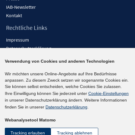
IAB-Newsletter
Kontakt
Rechtliche Links
Impressum
Datenschutzerklärung
Erklärung zur Barrierefreiheit
Verwendung von Cookies und anderen Technologien
Barrieren melden
Wir möchten unsere Online-Angebote auf Ihre Bedürfnisse
Social-Media-Kanäle
anpassen. Zu diesem Zweck setzen wir sogenannte Cookies ein.
Sie können selbst entscheiden, welche Cookies Sie zulassen.
BlueSky
Ihre Einwilligung können Sie jederzeit unter
Cookie-Einstellungen
YouTube
in unserer Datenschutzerklärung ändern. Weitere Informationen
LinkedIn
finden Sie in unserer
Datenschutzerklärung
.
XING
Webanalysetool Matomo
kununu
Netiquette
Tracking erlauben
Tracking ablehnen