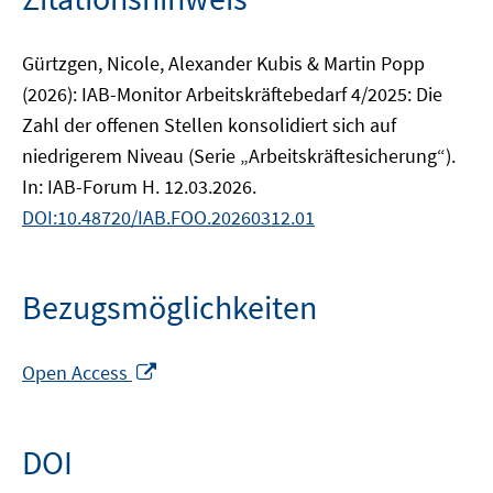
Gürtzgen, Nicole, Alexander Kubis & Martin Popp
(2026): IAB-Monitor Arbeitskräftebedarf 4/2025: Die
Zahl der offenen Stellen konsolidiert sich auf
niedrigerem Niveau (Serie „Arbeitskräftesicherung“).
In: IAB-Forum H. 12.03.2026.
DOI:10.48720/IAB.FOO.20260312.01
Bezugsmöglichkeiten
In
Open Access
neuem
Fenster
öffnen
DOI