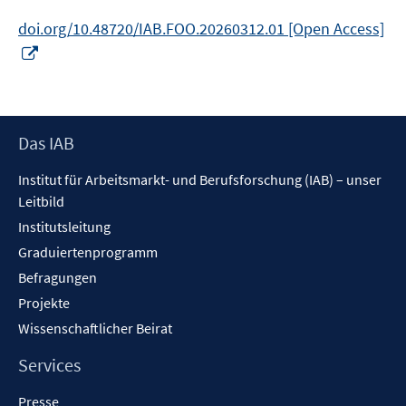
doi.org/10.48720/IAB.FOO.20260312.01 [Open Access]
In
neuem
Fenster
öffnen
Footer
Das IAB
Inhalt
Institut für Arbeitsmarkt- und Berufsforschung (IAB) – unser
Leitbild
Institutsleitung
Graduiertenprogramm
Befragungen
Projekte
Wissenschaftlicher Beirat
Services
Presse