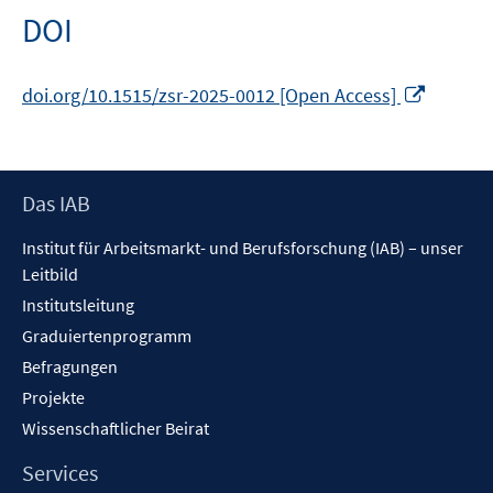
DOI
In
doi.org/10.1515/zsr-2025-0012 [Open Access]
neuem
Fenster
öffnen
Footer
Das IAB
Inhalt
Institut für Arbeitsmarkt- und Berufsforschung (IAB) – unser
Leitbild
Institutsleitung
Graduiertenprogramm
Befragungen
Projekte
Wissenschaftlicher Beirat
Services