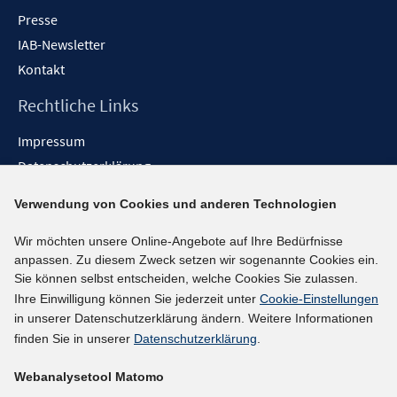
Presse
IAB-Newsletter
Kontakt
Rechtliche Links
Impressum
Datenschutzerklärung
Erklärung zur Barrierefreiheit
Verwendung von Cookies und anderen Technologien
Barrieren melden
Wir möchten unsere Online-Angebote auf Ihre Bedürfnisse
Social-Media-Kanäle
anpassen. Zu diesem Zweck setzen wir sogenannte Cookies ein.
Sie können selbst entscheiden, welche Cookies Sie zulassen.
BlueSky
Ihre Einwilligung können Sie jederzeit unter
Cookie-Einstellungen
YouTube
in unserer Datenschutzerklärung ändern. Weitere Informationen
LinkedIn
finden Sie in unserer
Datenschutzerklärung
.
XING
Webanalysetool Matomo
kununu