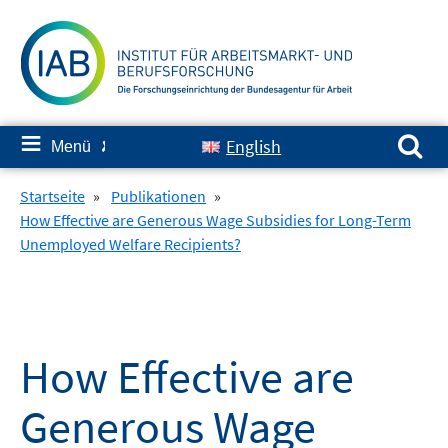
Springe
zum
Inhalt
Suchen nach:
≡
English
Menü
✘
Startseite
»
Publikationen
»
How Effective are Generous Wage Subsidies for Long-Term
Unemployed Welfare Recipients?
How Effective are
Generous Wage