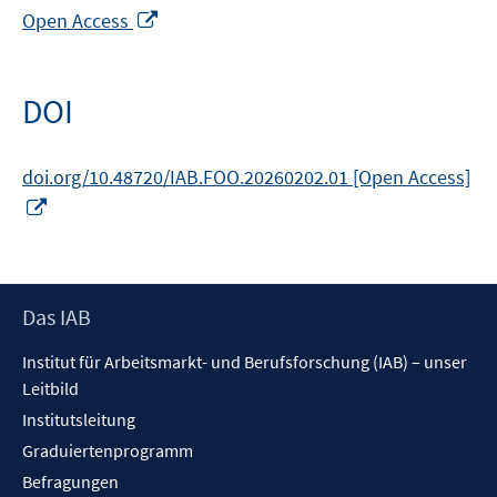
In
Open Access
neuem
Fenster
öffnen
DOI
doi.org/10.48720/IAB.FOO.20260202.01 [Open Access]
In
neuem
Fenster
öffnen
Footer
Das IAB
Inhalt
Institut für Arbeitsmarkt- und Berufsforschung (IAB) – unser
Leitbild
Institutsleitung
Graduiertenprogramm
Befragungen