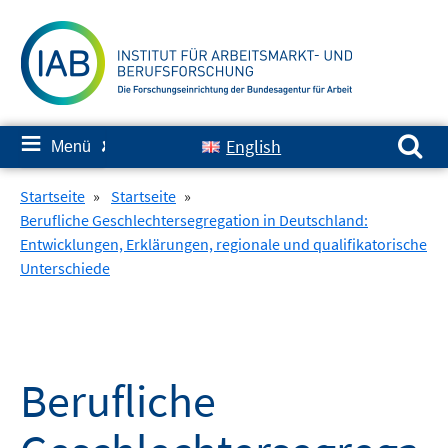
Springe
zum
Inhalt
Suchen nach:
≡
English
Menü
✘
Startseite
»
Startseite
»
Berufliche Geschlechtersegregation in Deutschland:
Entwicklungen, Erklärungen, regionale und qualifikatorische
Unterschiede
Berufliche