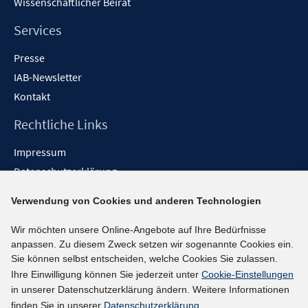
Wissenschaftlicher Beirat
Services
Presse
IAB-Newsletter
Kontakt
Rechtliche Links
Impressum
Datenschutzerklärung
Erklärung zur Barrierefreiheit
Verwendung von Cookies und anderen Technologien
Barrieren melden
Wir möchten unsere Online-Angebote auf Ihre Bedürfnisse
Social-Media-Kanäle
anpassen. Zu diesem Zweck setzen wir sogenannte Cookies ein.
Sie können selbst entscheiden, welche Cookies Sie zulassen.
BlueSky
Ihre Einwilligung können Sie jederzeit unter
Cookie-Einstellungen
YouTube
in unserer Datenschutzerklärung ändern. Weitere Informationen
LinkedIn
finden Sie in unserer
Datenschutzerklärung
.