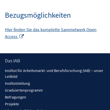
Bezugsmöglichkeiten
Hier finden Sie das komplette Sammelwerk Open
In
Access
neuem
Fenster
öffnen
Footer
Das IAB
Inhalt
Institut für Arbeitsmarkt- und Berufsforschung (IAB) – unser
Leitbild
Institutsleitung
Graduiertenprogramm
Befragungen
Projekte