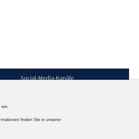
Social-Media-Kanäle
BlueSky
YouTube
LinkedIn
 ein.
XING
kununu
rmationen finden Sie in unserer
Netiquette