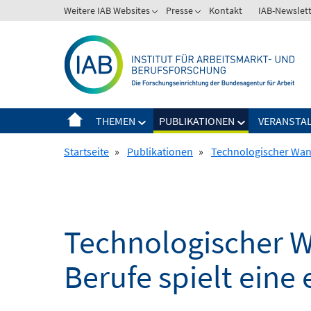
Springe
Weitere IAB Websites
Presse
Kontakt
IAB-Newslet
zum
Inhalt
THEMEN
PUBLIKATIONEN
VERANSTA
Startseite
»
Publikationen
»
Technologischer Wand
Technologischer W
Berufe spielt eine