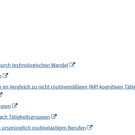
In
durch technologischen Wandel
neuem
In
n
Fenster
neuem
n im Vergleich zu nicht routinemäßigen (NR) kognitiven Tät
öffnen
Fenster
In
öffnen
neuem
In
uppen
Fenster
neuem
In
ach Tätigkeitsgruppen
öffnen
Fenster
neuem
In
 ursprünglich routinelastigen Berufen
öffnen
Fenster