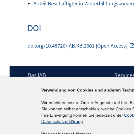
Anteil Beschäftigter in Weiterbildungskurse
DOI
doi.org/10.48720/IAB.KB.2601 [Open Access]
Footer
Das IAB
Service
Inhalt
Institut für Arbeitsmarkt- und
Presse
Verwendung von Cookies und anderen Techn
Berufsforschung (IAB) – unser Leitbild
IAB-Newsl
Institutsleitung
Kontakt
Wir möchten unsere Online-Angebote auf Ihre B
Graduiertenprogramm
Sie können selbst entscheiden, welche Cookies S
Befragungen
Ihre Einwilligung können Sie jederzeit unter
Cook
Projekte
Datenschutzerklärung
.
Wissenschaftlicher Beirat