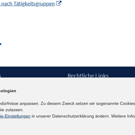
neuem
In
n nach Tätigkeitsgruppen
öffnen
Fenster
neuem
öffnen
Fenster
öffnen
In
neuem
Fenster
öffnen
s
Rechtliche Links
Impressum
ologien
etter
Datenschutzerklärung
Erklärung zur Barrierefreiheit
edürfnisse anpassen. Zu diesem Zweck setzen wir sogenannte Cookies
Barrieren melden
ie zulassen.
ie-Einstellungen
in unserer Datenschutzerklärung ändern. Weitere Info