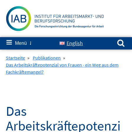
Springe
zum
Inhalt
Suchen nach:
≡
English
Menü
✘
Startseite
»
Publikationen
»
Das Arbeitskräftepotenzial von Frauen - ein Weg aus dem
Fachkräftemangel?
Das
Arbeitskräftepotenzi