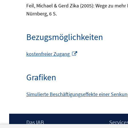
Feil, Michael & Gerd Zika (2005): Wege zu mehr
Nürnberg, 6 S.
Bezugsmöglichkeiten
In
kostenfreier Zugang
neuem
Fenster
Grafiken
öffnen
Simulierte Beschäftigungseffekte einer Senk
Footer
Das IAB
Service