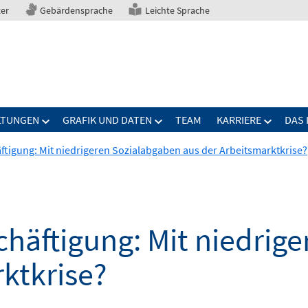
ter
Gebärdensprache
Leichte Sprache
LTUNGEN
GRAFIK UND DATEN
TEAM
KARRIERE
DAS 
tigung: Mit niedrigeren Sozialabgaben aus der Arbeitsmarktkrise?
häftigung: Mit niedrig
ktkrise?