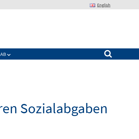
English
Suchen nach:
IAB
eren Sozialabgaben