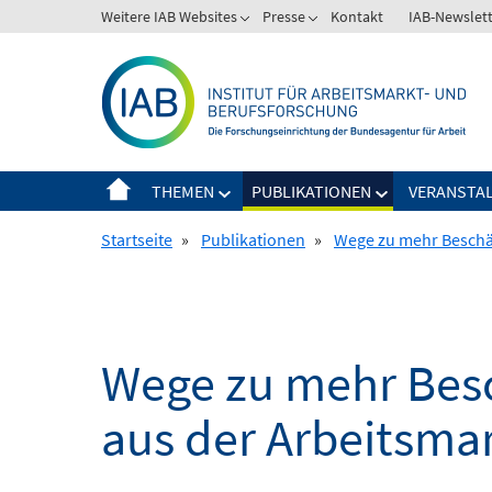
Springe
Weitere IAB Websites
Presse
Kontakt
IAB-Newslet
zum
Inhalt
THEMEN
PUBLIKATIONEN
VERANSTA
Startseite
»
Publikationen
»
Wege zu mehr Beschäf
Wege zu mehr Besc
aus der Arbeitsmar