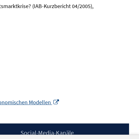
tsmarktkrise? (IAB-Kurzbericht 04/2005),
In
ökonomischen Modellen
neuem
Fenster
öffnen
Social-Media-Kanäle