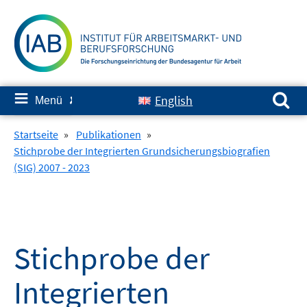
Springe
zum
Inhalt
Suchen nach:
≡
English
Menü
✘
Startseite
»
Publikationen
»
Stichprobe der Integrierten Grundsicherungsbiografien
(SIG) 2007 - 2023
Stichprobe der
Integrierten