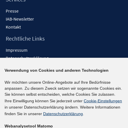
Presse
IAB-Newsletter
Kontakt
Rechtliche Links
Impressum
Datenschutzerklärung
Erklärung zur Barrierefreiheit
Verwendung von Cookies und anderen Technologien
Barrieren melden
Wir möchten unsere Online-Angebote auf Ihre Bedürfnisse
Social-Media-Kanäle
anpassen. Zu diesem Zweck setzen wir sogenannte Cookies ein.
Sie können selbst entscheiden, welche Cookies Sie zulassen.
BlueSky
Ihre Einwilligung können Sie jederzeit unter
Cookie-Einstellungen
YouTube
in unserer Datenschutzerklärung ändern. Weitere Informationen
LinkedIn
finden Sie in unserer
Datenschutzerklärung
.
XING
Webanalysetool Matomo