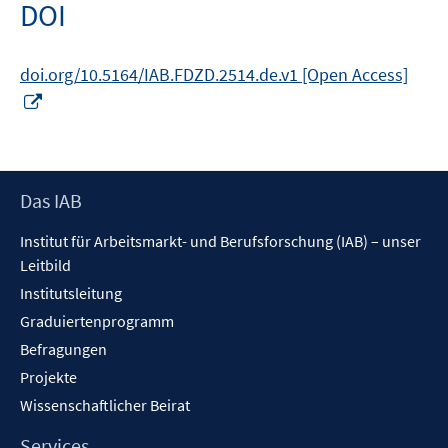
öffnen
DOI
doi.org/10.5164/IAB.FDZD.2514.de.v1 [Open Access]
In
neuem
Fenster
öffnen
Footer
Das IAB
Inhalt
Institut für Arbeitsmarkt- und Berufsforschung (IAB) – unser
Leitbild
Institutsleitung
Graduiertenprogramm
Befragungen
Projekte
Wissenschaftlicher Beirat
Services