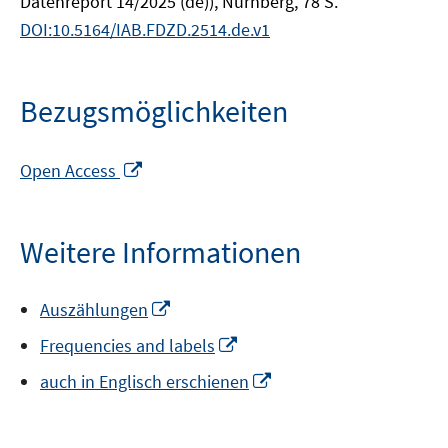
Datenreport 14/2025 (de)), Nürnberg, 78 S.
DOI:10.5164/IAB.FDZD.2514.de.v1
Bezugsmöglichkeiten
In
Open Access
neuem
Fenster
öffnen
Weitere Informationen
In
Auszählungen
neuem
In
Frequencies and labels
Fenster
neuem
öffnen
In
auch in Englisch erschienen
Fenster
neuem
öffnen
Fenster