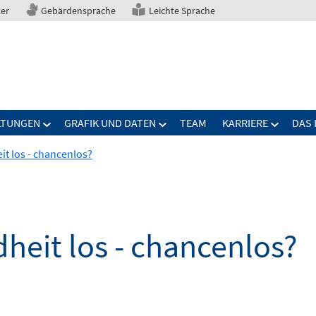
ter
Gebärdensprache
Leichte Sprache
LTUNGEN
GRAFIK UND DATEN
TEAM
KARRIERE
DAS 
it los - chancenlos?
dheit los - chancenlos?