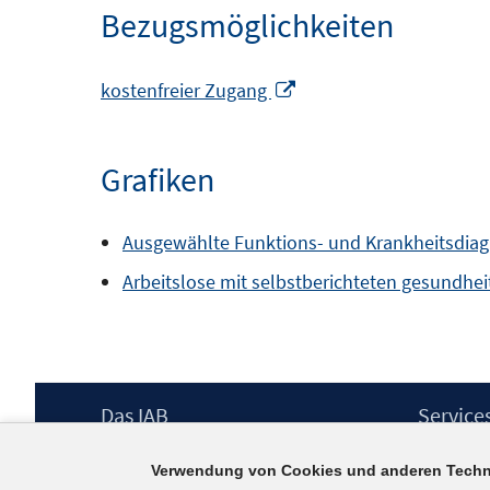
Bezugsmöglichkeiten
In
kostenfreier Zugang
neuem
Fenster
Grafiken
öffnen
Ausgewählte Funktions- und Krankheitsdia
Arbeitslose mit selbstberichteten gesundhe
Footer
Das IAB
Service
Inhalt
Institut für Arbeitsmarkt- und
Presse
Verwendung von Cookies und anderen Techn
Berufsforschung (IAB) – unser Leitbild
IAB-Newsl