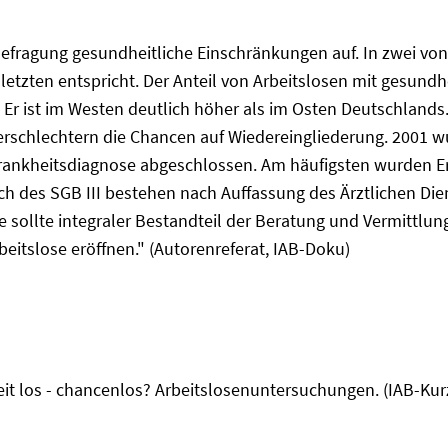
-Befragung gesundheitliche Einschränkungen auf. In zwei von 
r letzten entspricht. Der Anteil von Arbeitslosen mit gesun
t. Er ist im Westen deutlich höher als im Osten Deutschlan
verschlechtern die Chancen auf Wiedereingliederung. 2001 
 Krankheitsdiagnose abgeschlossen. Am häufigsten wurden
ch des SGB III bestehen nach Auffassung des Ärztlichen Die
 sollte integraler Bestandteil der Beratung und Vermittlu
eitslose eröffnen." (Autorenreferat, IAB-Doku)
heit los - chancenlos? Arbeitslosenuntersuchungen. (IAB-Kur