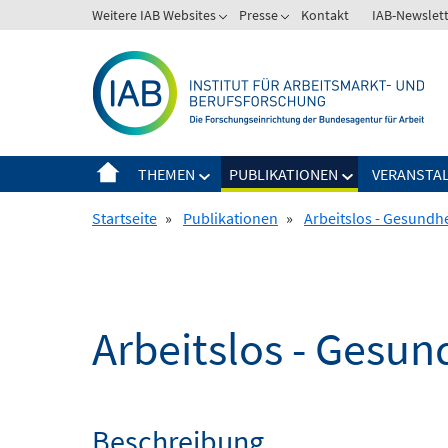
Springe
Weitere IAB Websites
Presse
Kontakt
IAB-Newslet
zum
Inhalt
THEMEN
PUBLIKATIONEN
VERANSTA
Startseite
»
Publikationen
»
Arbeitslos - Gesundhe
Arbeitslos - Gesun
Beschreibung