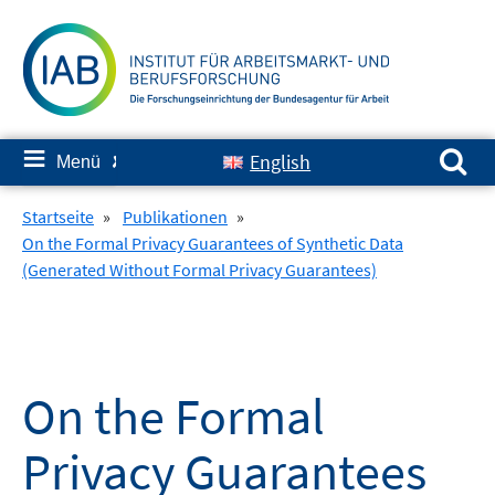
Springe
zum
Inhalt
Suchen nach:
≡
English
Menü
✘
Startseite
»
Publikationen
»
On the Formal Privacy Guarantees of Synthetic Data
(Generated Without Formal Privacy Guarantees)
On the Formal
Privacy Guarantees