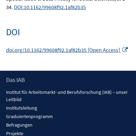
34.
DOI:10.1162/99608f92.1af82b35
DOI
In
doi.org/10.1162/99608f92.1af82b35 [Open Access]
ne
Fen
öff
Footer
Das IAB
Inhalt
Institut für Arbeitsmarkt- und Berufsforschung (IAB) – unser
Leitbild
Institutsleitung
Graduiertenprogramm
Befragungen
Projekte