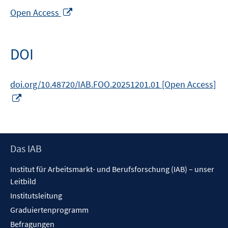
In
Open Access
neuem
Fenster
öffnen
DOI
doi.org/10.48720/IAB.FOO.20251201.01 [Open Access]
In
neuem
Fenster
öffnen
Footer
Das IAB
Inhalt
Institut für Arbeitsmarkt- und Berufsforschung (IAB) – unser
Leitbild
Institutsleitung
Graduiertenprogramm
Befragungen