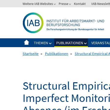
Springe
Weitere IAB Websites
Presse
Kontakt
IAB-Newslet
zum
Inhalt
THEMEN
PUBLIKATIONEN
VERANSTA
Startseite
»
Publikationen
»
Structural Empirical 
Structural Empiric
Imperfect Monitori