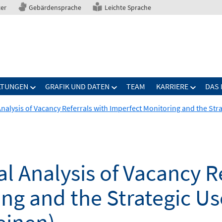
ter
Gebärdensprache
Leichte Sprache
LTUNGEN
GRAFIK UND DATEN
TEAM
KARRIERE
DAS 
Analysis of Vacancy Referrals with Imperfect Monitoring and the Str
al Analysis of Vacancy R
ng and the Strategic Us