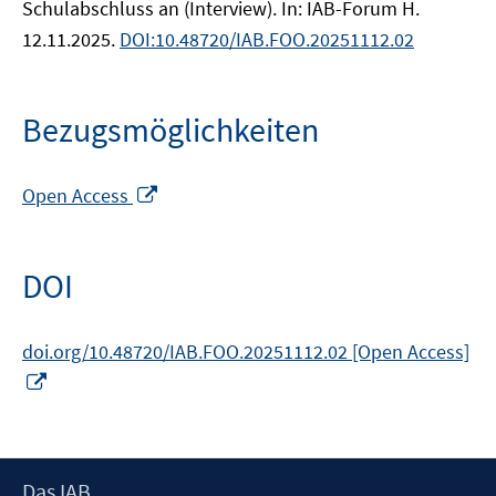
Schulabschluss an (Interview). In: IAB-Forum H.
12.11.2025.
DOI:10.48720/IAB.FOO.20251112.02
Bezugsmöglichkeiten
In
Open Access
neuem
Fenster
öffnen
DOI
doi.org/10.48720/IAB.FOO.20251112.02 [Open Access]
In
neuem
Fenster
öffnen
Footer
Das IAB