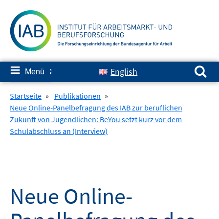
Springe
zum
Inhalt
Suchen nach:
≡
English
Menü
✘
Startseite
»
Publikationen
»
Neue Online-Panelbefragung des IAB zur beruflichen
Zukunft von Jugendlichen: BeYou setzt kurz vor dem
Schulabschluss an (Interview)
Neue Online-