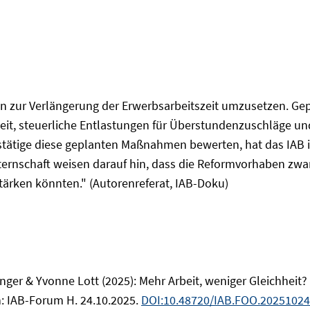
 zur Verlängerung der Erwerbsarbeitszeit umzusetzen. Gepl
it, steuerliche Entlastungen für Überstundenzuschläge und 
bstätige diese geplanten Maßnahmen bewerten, hat das IAB im
rnschaft weisen darauf hin, dass die Reformvorhaben zwar
tärken könnten." (Autorenreferat, IAB-Doku)
ger & Yvonne Lott (2025): Mehr Arbeit, weniger Gleichheit
In: IAB-Forum H. 24.10.2025.
DOI:10.48720/IAB.FOO.20251024