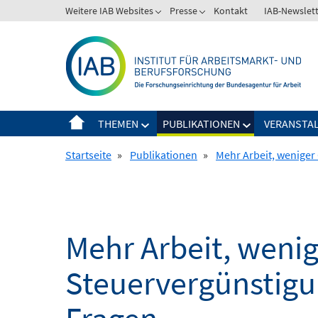
Springe
Weitere IAB Websites
Presse
Kontakt
IAB-Newslet
zum
Inhalt
THEMEN
PUBLIKATIONEN
VERANSTA
Startseite
»
Publikationen
»
Mehr Arbeit, weniger 
Mehr Arbeit, wenig
Steuervergünstigun