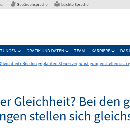
ter
Gebärdensprache
Leichte Sprache
LTUNGEN
GRAFIK UND DATEN
TEAM
KARRIERE
DAS 
Gleichheit? Bei den geplanten Steuervergünstigungen stellen sich g
er Gleichheit? Bei den 
gen stellen sich gleich