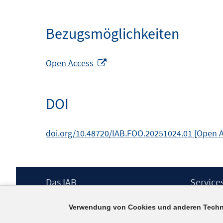
Bezugsmöglichkeiten
In
Open Access
neuem
Fenster
DOI
öffnen
doi.org/10.48720/IAB.FOO.20251024.01 [Open 
Footer
Das IAB
Service
Inhalt
Institut für Arbeitsmarkt- und
Presse
Verwendung von Cookies und anderen Techn
Berufsforschung (IAB) – unser Leitbild
IAB-Newsl