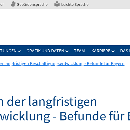
ter
Gebärdensprache
Leichte Sprache
LTUNGEN
GRAFIK UND DATEN
TEAM
KARRIERE
DAS 
er langfristigen Beschäftigungsentwicklung - Befunde für Bayern
 der langfristigen
wicklung - Befunde für