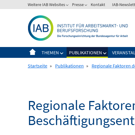
Springe
Weitere IAB Websites
Presse
Kontakt
IAB-Newslet
zum
Inhalt
THEMEN
PUBLIKATIONEN
VERANSTA
Startseite
»
Publikationen
»
Regionale Faktoren d
Regionale Faktoren
Beschäftigungsent