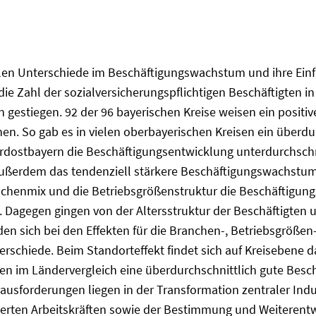
nalen Unterschiede im Beschäftigungswachstum und ihre Ein
 die Zahl der sozialversicherungspflichtigen Beschäftigten i
gestiegen. 92 der 96 bayerischen Kreise weisen ein positi
onen. So gab es in vielen oberbayerischen Kreisen ein über
rdostbayern die Beschäftigungsentwicklung unterdurchschnit
 ist außerdem das tendenziell stärkere Beschäftigungswachst
ranchenmix und die Betriebsgrößenstruktur die Beschäftig
iv. Dagegen gingen von der Altersstruktur der Beschäftigt
den sich bei den Effekten für die Branchen-, Betriebsgrößen
terschiede. Beim Standorteffekt findet sich auf Kreisebene
ren im Ländervergleich eine überdurchschnittlich gute Besc
usforderungen liegen in der Transformation zentraler Indu
zierten Arbeitskräften sowie der Bestimmung und Weiterent