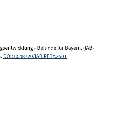
ngsentwicklung - Befunde für Bayern. (IAB-
S.
DOI:10.48720/IAB.REBY.2501