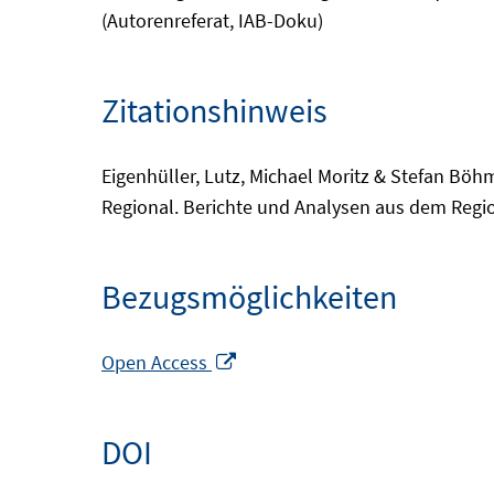
(Autorenreferat, IAB-Doku)
Zitationshinweis
Eigenhüller, Lutz, Michael Moritz & Stefan Böh
Regional. Berichte und Analysen aus dem Regi
Bezugsmöglichkeiten
In
Open Access
neuem
Fenster
DOI
öffnen