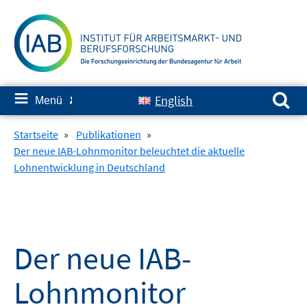
Springe
zum
Inhalt
Suchen nach:
≡
English
Menü
✘
Startseite
»
Publikationen
»
Der neue IAB-Lohnmonitor beleuchtet die aktuelle
Lohnentwicklung in Deutschland
Der neue IAB-
Lohnmonitor