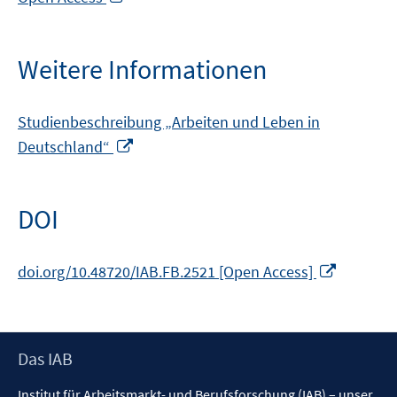
neuem
Fenster
öffnen
Weitere Informationen
Studienbeschreibung „Arbeiten und Leben in
In
Deutschland“
neuem
Fenster
öffnen
DOI
In
doi.org/10.48720/IAB.FB.2521 [Open Access]
neuem
Fenster
öffnen
Footer
Das IAB
Inhalt
Institut für Arbeitsmarkt- und Berufsforschung (IAB) – unser