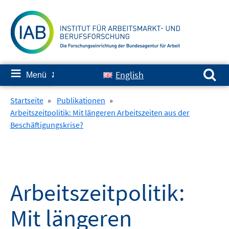
Springe
zum
Inhalt
Suchen nach:
≡
English
Menü
✘
Startseite
»
Publikationen
»
Arbeitszeitpolitik: Mit längeren Arbeitszeiten aus der
Beschäftigungskrise?
Arbeitszeitpolitik:
Mit längeren