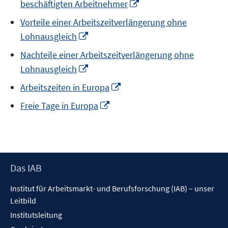
In
beschäftigten Arbeitnehmer
neuem
Vorteile einer Arbeitszeitverlängerung ohne
Fenster
In
Lohnausgleich
öffnen
neuem
Nachteile einer Arbeitszeitverlängerung ohne
Fenster
In
Lohnausgleich
öffnen
neuem
In
Arbeitszeiten in Europa
Fenster
neuem
öffnen
In
Freie Tage in Europa
Fenster
neuem
öffnen
Fenster
öffnen
Footer
Das IAB
Inhalt
Institut für Arbeitsmarkt- und Berufsforschung (IAB) – unser
Leitbild
Institutsleitung