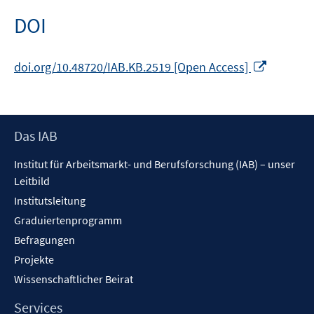
öffnen
DOI
In
doi.org/10.48720/IAB.KB.2519 [Open Access]
neuem
Fenster
öffnen
Footer
Das IAB
Inhalt
Institut für Arbeitsmarkt- und Berufsforschung (IAB) – unser
Leitbild
Institutsleitung
Graduiertenprogramm
Befragungen
Projekte
Wissenschaftlicher Beirat
Services