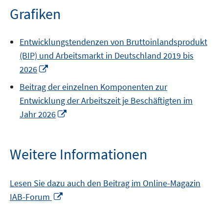
öffnen
Grafiken
Entwicklungstendenzen von Bruttoinlandsprodukt
(BIP) und Arbeitsmarkt in Deutschland 2019 bis
In
2026
neuem
Beitrag der einzelnen Komponenten zur
Fenster
Entwicklung der Arbeitszeit je Beschäftigten im
öffnen
In
Jahr 2026
neuem
Fenster
öffnen
Weitere Informationen
Lesen Sie dazu auch den Beitrag im Online-Magazin
In
IAB-Forum
neuem
Fenster