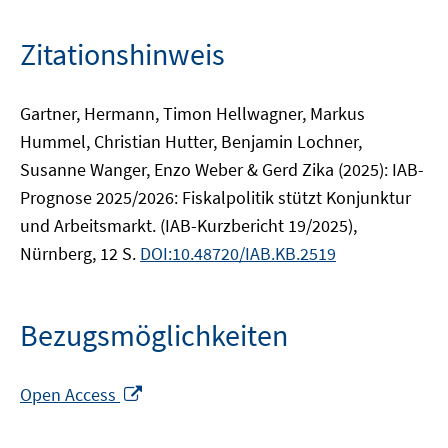
Zitationshinweis
Gartner, Hermann, Timon Hellwagner, Markus
Hummel, Christian Hutter, Benjamin Lochner,
Susanne Wanger, Enzo Weber & Gerd Zika (2025): IAB-
Prognose 2025/2026: Fiskalpolitik stützt Konjunktur
und Arbeitsmarkt. (IAB-Kurzbericht 19/2025),
Nürnberg, 12 S.
DOI:10.48720/IAB.KB.2519
Bezugsmöglichkeiten
In
Open Access
neuem
Fenster