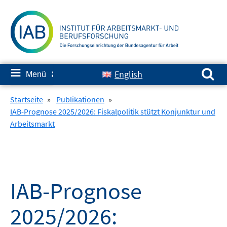
Springe
zum
Inhalt
Suchen nach:
≡
English
Menü
✘
Startseite
»
Publikationen
»
IAB-Prognose 2025/2026: Fiskalpolitik stützt Konjunktur und
Arbeitsmarkt
IAB-Prognose
2025/2026: