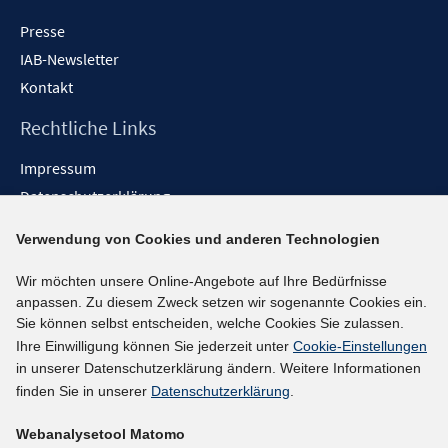
Presse
IAB-Newsletter
Kontakt
Rechtliche Links
Impressum
Datenschutzerklärung
Erklärung zur Barrierefreiheit
Verwendung von Cookies und anderen Technologien
Barrieren melden
Wir möchten unsere Online-Angebote auf Ihre Bedürfnisse
Social-Media-Kanäle
anpassen. Zu diesem Zweck setzen wir sogenannte Cookies ein.
Sie können selbst entscheiden, welche Cookies Sie zulassen.
BlueSky
Ihre Einwilligung können Sie jederzeit unter
Cookie-Einstellungen
YouTube
in unserer Datenschutzerklärung ändern. Weitere Informationen
LinkedIn
finden Sie in unserer
Datenschutzerklärung
.
XING
Webanalysetool Matomo
kununu