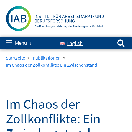
Springe
zum
Inhalt
Suchen nach:
≡
English
Menü
✘
Startseite
»
Publikationen
»
Im Chaos der Zollkonflikte: Ein Zwischenstand
Im Chaos der
Zollkonflikte: Ein