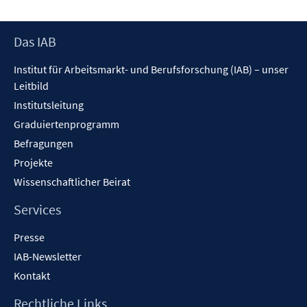
Fenster
öffnen
Footer
Das IAB
Inhalt
Institut für Arbeitsmarkt- und Berufsforschung (IAB) – unser
Leitbild
Institutsleitung
Graduiertenprogramm
Befragungen
Projekte
Wissenschaftlicher Beirat
Services
Presse
IAB-Newsletter
Kontakt
Rechtliche Links