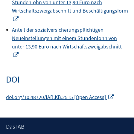
Stundenlohn von unter 13,90 Euro nach
Wirtschaftszweigabschnitt und Beschäftigungsform
In
neuem
Anteil der sozialversicherungspflichtigen
Fenster
Neueinstellungen mit einem Stundenlohn von
öffnen
unter 13,90 Euro nach Wirtschaftszweigabschnitt
In
neuem
Fenster
öffnen
DOI
In
doi.org/10.48720/IAB.KB.2515 [Open Access]
neuem
Fenster
öffnen
Footer
Das IAB
Inhalt