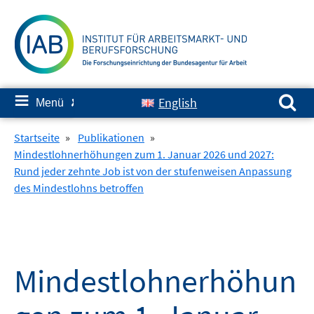
Springe
zum
Inhalt
Suchen nach:
≡
English
Menü
✘
Startseite
»
Publikationen
»
Mindestlohnerhöhungen zum 1. Januar 2026 und 2027:
Rund jeder zehnte Job ist von der stufenweisen Anpassung
des Mindestlohns betroffen
Mindestlohnerhöhun