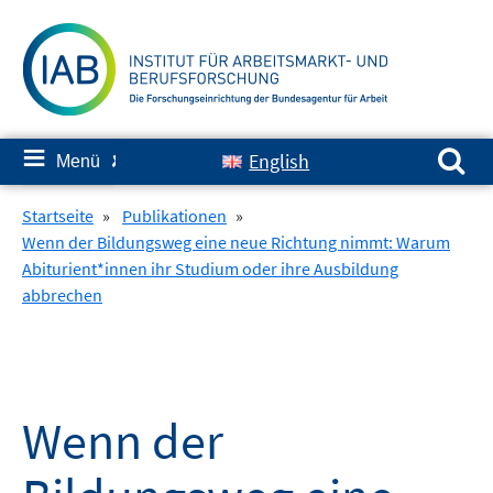
Springe
zum
Inhalt
Suchen nach:
≡
English
Menü
✘
Startseite
»
Publikationen
»
Wenn der Bildungsweg eine neue Richtung nimmt: Warum
Abiturient*innen ihr Studium oder ihre Ausbildung
abbrechen
Wenn der