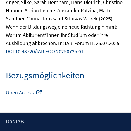
Anger, Silke, Sarah Bernhard, Hans Dietrich, Christine
Hübner, Adrian Lerche, Alexander Patzina, Malte
Sandner, Carina Toussaint & Lukas Wilzek (2025):
Wenn der Bildungsweg eine neue Richtung nimmt:
Warum Abiturient*innen ihr Studium oder ihre
Ausbildung abbrechen. In: IAB-Forum H. 25.07.2025.
DOI:10.48720/IAB.FOO.20250725.01
Bezugsmöglichkeiten
In
Open Access
neuem
Fenster
öffnen
Footer
Das IAB
Inhalt