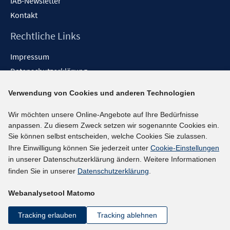
IAB-Newsletter
Kontakt
Rechtliche Links
Impressum
Datenschutzerklärung
Erklärung zur Barrierefreiheit
Verwendung von Cookies und anderen Technologien
Barrieren melden
Wir möchten unsere Online-Angebote auf Ihre Bedürfnisse
Social-Media-Kanäle
anpassen. Zu diesem Zweck setzen wir sogenannte Cookies ein.
Sie können selbst entscheiden, welche Cookies Sie zulassen.
BlueSky
Ihre Einwilligung können Sie jederzeit unter
Cookie-Einstellungen
YouTube
in unserer Datenschutzerklärung ändern. Weitere Informationen
LinkedIn
finden Sie in unserer
Datenschutzerklärung
.
XING
Webanalysetool Matomo
kununu
Netiquette
Tracking erlauben
Tracking ablehnen