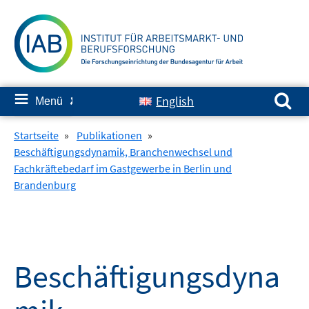
Springe
zum
Inhalt
Suchen nach:
≡
English
Menü
✘
Startseite
»
Publikationen
»
Beschäftigungsdynamik, Branchenwechsel und
Fachkräftebedarf im Gastgewerbe in Berlin und
Brandenburg
Beschäftigungsdyna