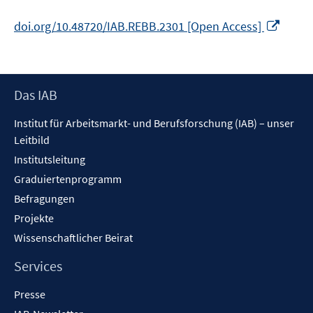
In
doi.org/10.48720/IAB.REBB.2301 [Open Access]
neue
Fenst
öffne
Footer
Das IAB
Inhalt
Institut für Arbeitsmarkt- und Berufsforschung (IAB) – unser
Leitbild
Institutsleitung
Graduiertenprogramm
Befragungen
Projekte
Wissenschaftlicher Beirat
Services
Presse