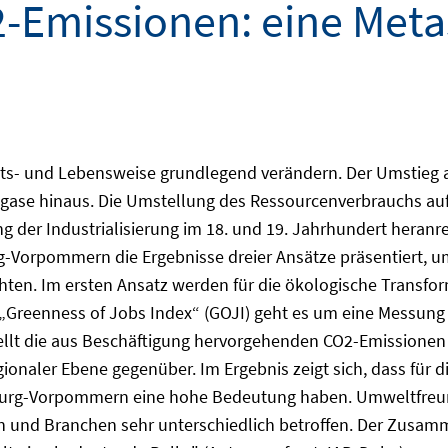
-Emissionen: eine Meta
eits- und Lebensweise grundlegend verändern. Der Umstieg
gase hinaus. Die Umstellung des Ressourcenverbrauchs auf 
g der Industrialisierung im 18. und 19. Jahrhundert heranre
-Vorpommern die Ergebnisse dreier Ansätze präsentiert, u
hten. Im ersten Ansatz werden für die ökologische Transf
m „Greenness of Jobs Index“ (GOJI) geht es um eine Messun
 stellt die aus Beschäftigung hervorgehenden CO2-Emission
ionaler Ebene gegenüber. Im Ergebnis zeigt sich, dass für 
burg-Vorpommern eine hohe Bedeutung haben. Umweltfreun
nen und Branchen sehr unterschiedlich betroffen. Der Zusa