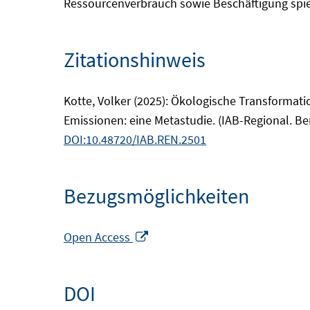
Ressourcenverbrauch sowie Beschäftigung spiel
Zitationshinweis
Kotte, Volker (2025): Ökologische Transforma
Emissionen: eine Metastudie. (IAB-Regional. B
DOI:10.48720/IAB.REN.2501
Bezugsmöglichkeiten
In
Open Access
neuem
Fenster
DOI
öffnen