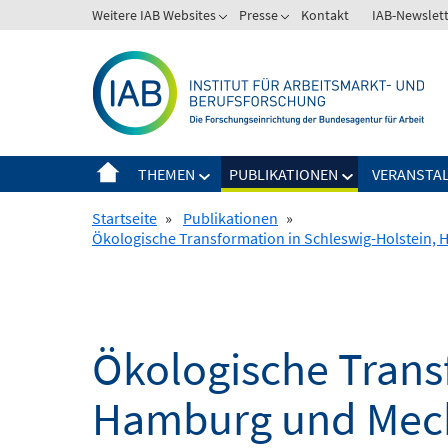
Springe
Weitere IAB Websites
Presse
Kontakt
IAB-Newslet
zum
Inhalt
THEMEN
PUBLIKATIONEN
VERANSTA
Startseite
»
Publikationen
»
Ökologische Transformation in Schleswig-Holstein
Ökologische Trans
Hamburg und Meck