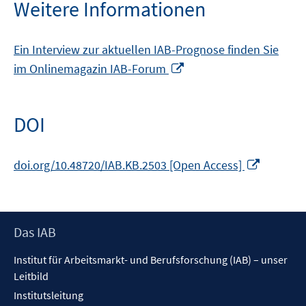
öffnen
Weitere Informationen
Ein Interview zur aktuellen IAB-Prognose finden Sie
In
im Onlinemagazin IAB-Forum
neuem
Fenster
öffnen
DOI
In
doi.org/10.48720/IAB.KB.2503 [Open Access]
neuem
Fenster
öffnen
Footer
Das IAB
Inhalt
Institut für Arbeitsmarkt- und Berufsforschung (IAB) – unser
Leitbild
Institutsleitung