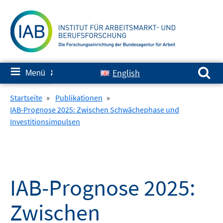
Springe
zum
Inhalt
Suchen nach:
≡
English
Menü
✘
Startseite
»
Publikationen
»
IAB-Prognose 2025: Zwischen Schwächephase und
Investitionsimpulsen
IAB-Prognose 2025:
Zwischen