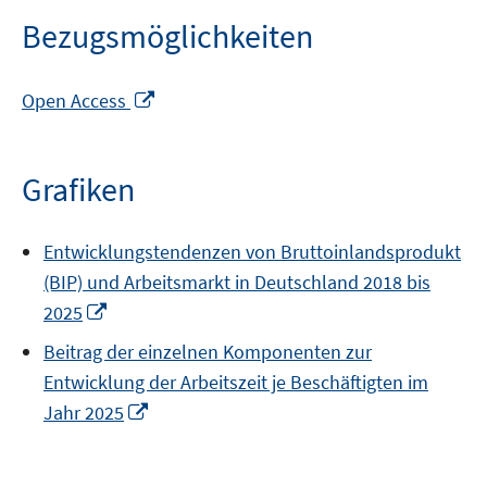
Bezugsmöglichkeiten
In
Open Access
neuem
Fenster
öffnen
Grafiken
Entwicklungstendenzen von Bruttoinlandsprodukt
(BIP) und Arbeitsmarkt in Deutschland 2018 bis
In
2025
neuem
Beitrag der einzelnen Komponenten zur
Fenster
Entwicklung der Arbeitszeit je Beschäftigten im
öffnen
In
Jahr 2025
neuem
Fenster