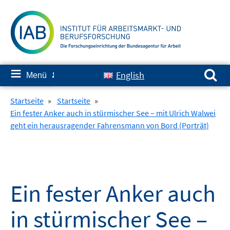
Springe
zum
Inhalt
Suchen nach:
≡
English
Menü
✘
Startseite
»
Startseite
»
Ein fester Anker auch in stürmischer See – mit Ulrich Walwei
geht ein herausragender Fahrensmann von Bord (Porträt)
Ein fester Anker auch
in stürmischer See –