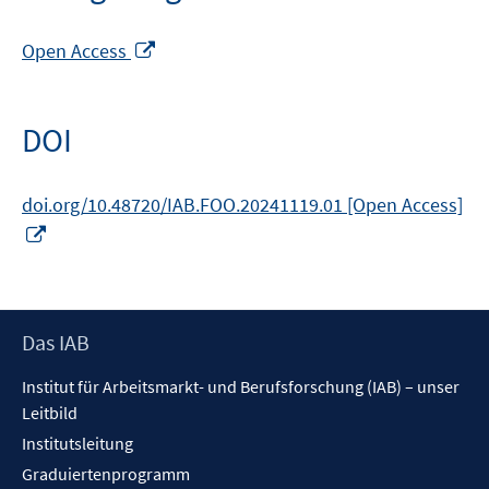
In
Open Access
neuem
Fenster
öffnen
DOI
doi.org/10.48720/IAB.FOO.20241119.01 [Open Access]
In
neuem
Fenster
öffnen
Footer
Das IAB
Inhalt
Institut für Arbeitsmarkt- und Berufsforschung (IAB) – unser
Leitbild
Institutsleitung
Graduiertenprogramm