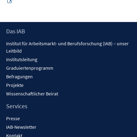
In
neuem
Fenster
öffnen
Footer
Das IAB
Inhalt
Institut für Arbeitsmarkt- und Berufsforschung (IAB) – unser
Leitbild
Institutsleitung
Graduiertenprogramm
Befragungen
Projekte
Wissenschaftlicher Beirat
Services
Presse
IAB-Newsletter
Kontakt