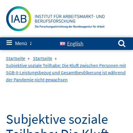
Springe
zum
Inhalt
Suchen nach:
≡
English
Menü
✘
Startseite
»
Startseite
»
Subjektive soziale Teilhabe: Die Kluft zwischen Personen mit
SGB-II-Leistungsbezug und Gesamtbevölkerung ist während
der Pandemie nicht gewachsen
Subjektive soziale