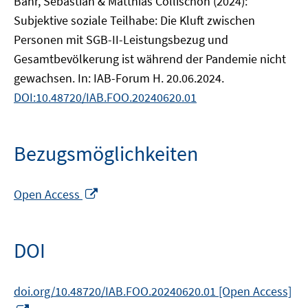
Bähr, Sebastian & Matthias Collischon (2024):
Subjektive soziale Teilhabe: Die Kluft zwischen
Personen mit SGB-II-Leistungsbezug und
Gesamtbevölkerung ist während der Pandemie nicht
gewachsen. In: IAB-Forum H. 20.06.2024.
DOI:10.48720/IAB.FOO.20240620.01
Bezugsmöglichkeiten
In
Open Access
neuem
Fenster
öffnen
DOI
doi.org/10.48720/IAB.FOO.20240620.01 [Open Access]