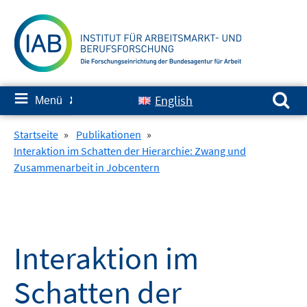
Springe
zum
Inhalt
Suchen nach:
≡
English
Menü
✘
Startseite
»
Publikationen
»
Interaktion im Schatten der Hierarchie: Zwang und
Zusammenarbeit in Jobcentern
Interaktion im
Schatten der