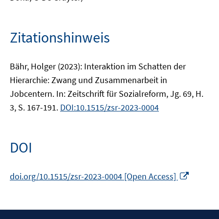
Zitationshinweis
Bähr, Holger (2023): Interaktion im Schatten der
Hierarchie: Zwang und Zusammenarbeit in
Jobcentern. In: Zeitschrift für Sozialreform, Jg. 69, H.
3, S. 167-191.
DOI:10.1515/zsr-2023-0004
DOI
In
doi.org/10.1515/zsr-2023-0004 [Open Access]
neuem
Fenster
öffnen