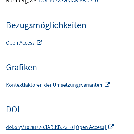
Nürnberg, 8 S.
DOI:10.48720/IAB.KB.2310
Bezugsmöglichkeiten
In
Open Access
neuem
Fenster
öffnen
Grafiken
In
Kontextfaktoren der Umsetzungsvarianten
neuem
Fenster
öffnen
DOI
In
doi.org/10.48720/IAB.KB.2310 [Open Access]
neuem