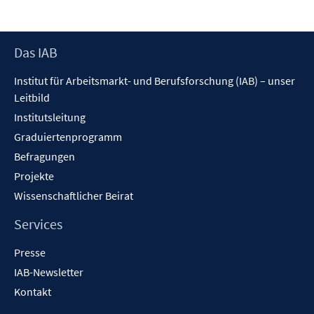
Fenster
öffnen
Footer
Das IAB
Inhalt
Institut für Arbeitsmarkt- und Berufsforschung (IAB) – unser
Leitbild
Institutsleitung
Graduiertenprogramm
Befragungen
Projekte
Wissenschaftlicher Beirat
Services
Presse
IAB-Newsletter
Kontakt