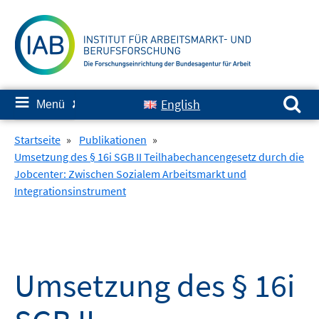
Springe
zum
Inhalt
Suchen nach:
≡
English
Menü
✘
Startseite
»
Publikationen
»
Umsetzung des § 16i SGB II Teilhabechancengesetz durch die
Jobcenter: Zwischen Sozialem Arbeitsmarkt und
Integrationsinstrument
Umsetzung des § 16i