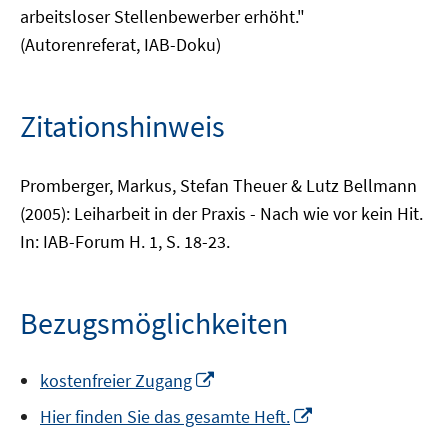
arbeitsloser Stellenbewerber erhöht."
(Autorenreferat, IAB-Doku)
Zitationshinweis
Promberger, Markus, Stefan Theuer & Lutz Bellmann
(2005): Leiharbeit in der Praxis - Nach wie vor kein Hit.
In: IAB-Forum H. 1, S. 18-23.
Bezugsmöglichkeiten
In
kostenfreier Zugang
neuem
In
Hier finden Sie das gesamte Heft.
Fenster
neuem