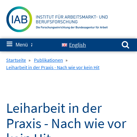
Springe
zum
Inhalt
Suchen nach:
≡
English
Menü
✘
Startseite
»
Publikationen
»
Leiharbeit in der Praxis - Nach wie vor kein Hit
Leiharbeit in der
Praxis - Nach wie vor