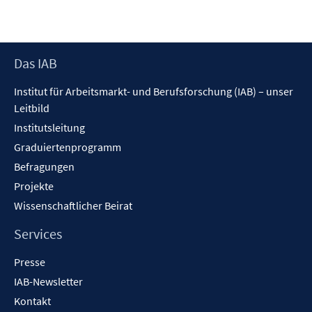
öffnen
Fenster
öffnen
Footer
Das IAB
Inhalt
Institut für Arbeitsmarkt- und Berufsforschung (IAB) – unser
Leitbild
Institutsleitung
Graduiertenprogramm
Befragungen
Projekte
Wissenschaftlicher Beirat
Services
Presse
IAB-Newsletter
Kontakt