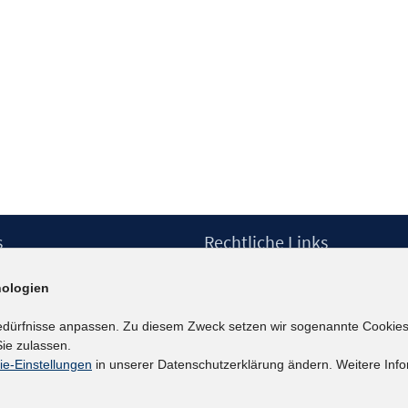
s
Rechtliche Links
Impressum
ologien
etter
Datenschutzerklärung
Erklärung zur Barrierefreiheit
edürfnisse anpassen. Zu diesem Zweck setzen wir sogenannte Cookies
Barrieren melden
ie zulassen.
ie-Einstellungen
in unserer Datenschutzerklärung ändern. Weitere Info