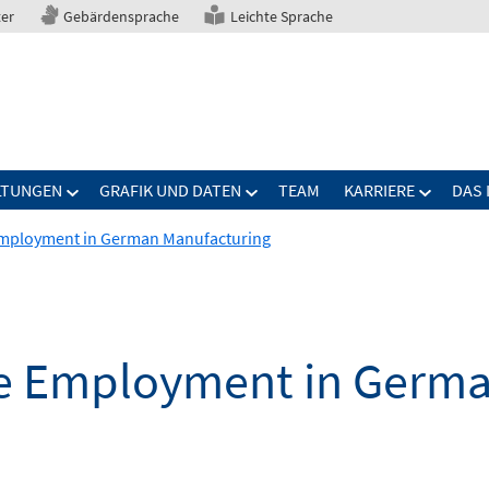
ter
Gebärdensprache
Leichte Sprache
LTUNGEN
GRAFIK UND DATEN
TEAM
KARRIERE
DAS 
mployment in German Manufacturing
e Employment in Germa