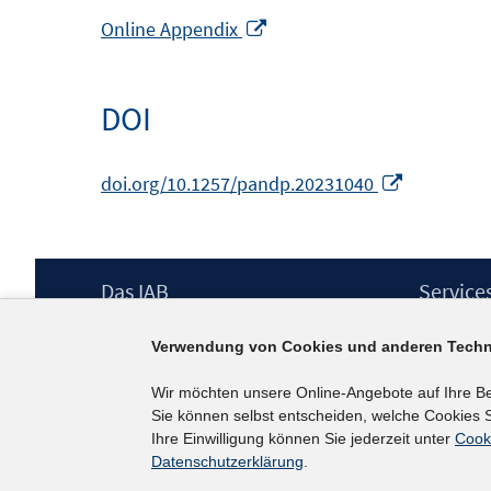
In
Online Appendix
neuem
Fenster
DOI
öffnen
In
doi.org/10.1257/pandp.20231040
neuem
Fenster
öffnen
Footer
Das IAB
Service
Inhalt
Institut für Arbeitsmarkt- und
Presse
Verwendung von Cookies und anderen Techn
Berufsforschung (IAB) – unser Leitbild
IAB-Newsl
Institutsleitung
Kontakt
Wir möchten unsere Online-Angebote auf Ihre B
Graduiertenprogramm
Sie können selbst entscheiden, welche Cookies S
Befragungen
Ihre Einwilligung können Sie jederzeit unter
Cook
Projekte
Datenschutzerklärung
.
Wissenschaftlicher Beirat