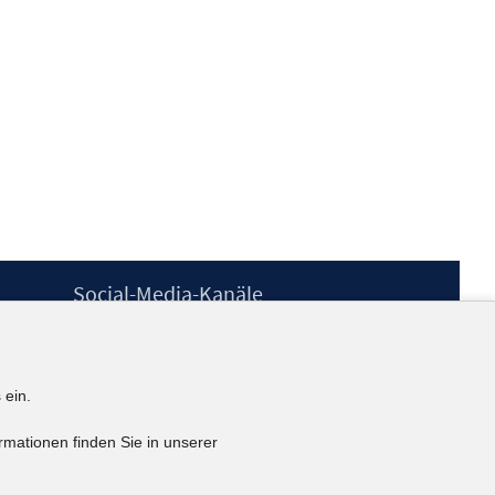
Social-Media-Kanäle
BlueSky
YouTube
LinkedIn
 ein.
XING
kununu
rmationen finden Sie in unserer
Netiquette