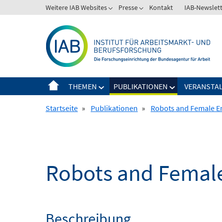
Springe
Weitere IAB Websites
Presse
Kontakt
IAB-Newslet
zum
Inhalt
THEMEN
PUBLIKATIONEN
VERANSTA
Startseite
»
Publikationen
»
Robots and Female E
Robots and Femal
Beschreibung