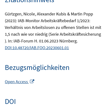
Gürtzgen, Nicole, Alexander Kubis & Martin Popp
(2023): IAB-Monitor Arbeitskräftebedarf 1/2023:
Verhältnis von Arbeitslosen zu offenen Stellen ist mit
1,5 nach wie vor niedrig (Serie Arbeitskräftesicherung
). In: IAB-Forum H. 01.06.2023 Nürnberg.
DOI:10.48720/IAB.FOO.20230601.01
Bezugsmöglichkeiten
In
Open Access
neuem
Fenster
öffnen
DOI