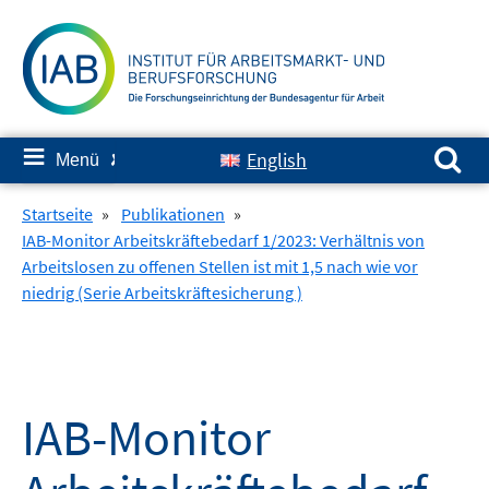
Springe
zum
Inhalt
Suchen nach:
≡
English
Menü
✘
Startseite
»
Publikationen
»
IAB-Monitor Arbeitskräftebedarf 1/2023: Verhältnis von
Arbeitslosen zu offenen Stellen ist mit 1,5 nach wie vor
niedrig (Serie Arbeitskräftesicherung )
IAB-Monitor