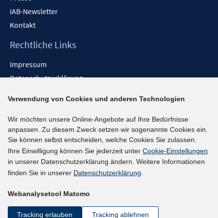
IAB-Newsletter
Kontakt
Rechtliche Links
Impressum
Datenschutzerklärung
Erklärung zur Barrierefreiheit
Verwendung von Cookies und anderen Technologien
Barrieren melden
Wir möchten unsere Online-Angebote auf Ihre Bedürfnisse
Social-Media-Kanäle
anpassen. Zu diesem Zweck setzen wir sogenannte Cookies ein.
Sie können selbst entscheiden, welche Cookies Sie zulassen.
BlueSky
Ihre Einwilligung können Sie jederzeit unter
Cookie-Einstellungen
YouTube
in unserer Datenschutzerklärung ändern. Weitere Informationen
LinkedIn
finden Sie in unserer
Datenschutzerklärung
.
XING
Webanalysetool Matomo
kununu
Netiquette
Tracking erlauben
Tracking ablehnen