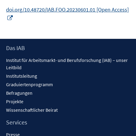
doi.org/10.48720/IAB.FOO.20230601.01 [Open Access]
In
neuem
Fenster
öffnen
Footer
Das IAB
Inhalt
Institut für Arbeitsmarkt- und Berufsforschung (IAB) – unser
Leitbild
Institutsleitung
Graduiertenprogramm
Befragungen
Projekte
Wissenschaftlicher Beirat
Services
Presse