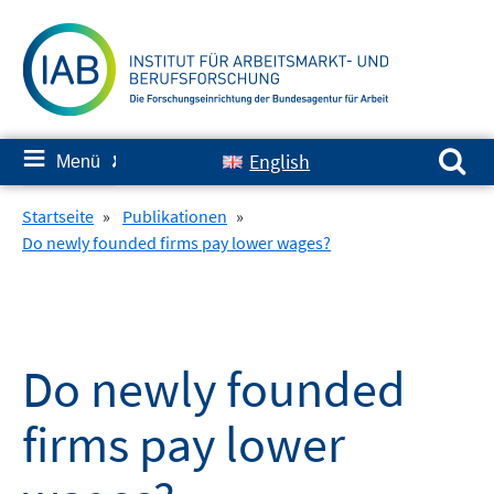
Springe
zum
Inhalt
Suchen nach:
≡
English
Menü
✘
Startseite
»
Publikationen
»
Do newly founded firms pay lower wages?
Do newly founded
firms pay lower