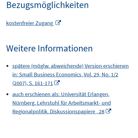
Bezugsmöglichkeiten
In
kostenfreier Zugang
neuem
Fenster
öffnen
Weitere Informationen
spätere (möglw. abweichende) Version erschienen
in: Small Business Economics, Vol. 29, No. 1/2
In
(2007), S. 161-171
neuem
auch erschienen als: Universität Erlangen,
Fenster
Nürnberg, Lehrstuhl für Arbeitsmarkt- und
öffnen
In
Regionalpolitik. Diskussionspapiere , 28
neuem
Fenster
öffnen