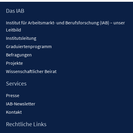
Footer
Das IAB
Inhalt
Institut für Arbeitsmarkt- und Berufsforschung (IAB) – unser
Leitbild
Institutsleitung
Graduiertenprogramm
Befragungen
Projekte
Wissenschaftlicher Beirat
Services
Presse
IAB-Newsletter
Kontakt
Rechtliche Links