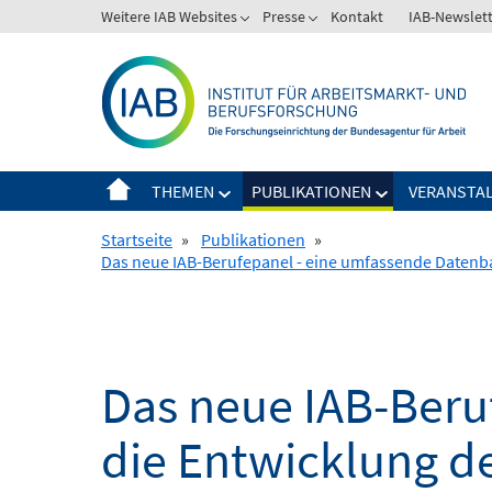
Springe
Weitere IAB Websites
Presse
Kontakt
IAB-Newslet
zum
Inhalt
THEMEN
PUBLIKATIONEN
VERANSTA
Startseite
»
Publikationen
»
Das neue IAB-Berufepanel - eine umfassende Datenbas
Das neue IAB-Beru
die Entwicklung de