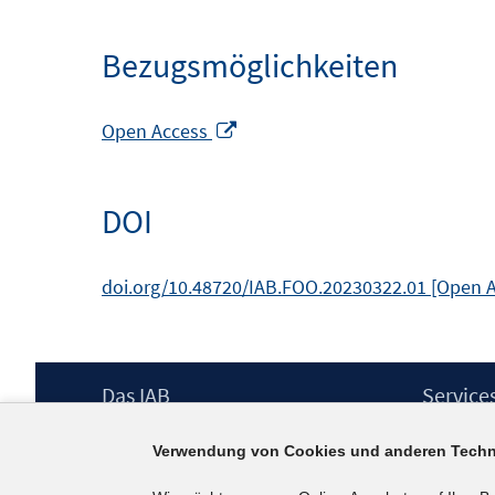
Bezugsmöglichkeiten
In
Open Access
neuem
Fenster
DOI
öffnen
doi.org/10.48720/IAB.FOO.20230322.01 [Open 
Footer
Das IAB
Service
Inhalt
Institut für Arbeitsmarkt- und
Presse
Verwendung von Cookies und anderen Techn
Berufsforschung (IAB) – unser Leitbild
IAB-Newsl
Institutsleitung
Kontakt