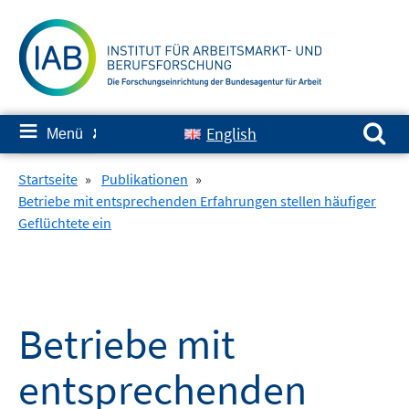
Springe
zum
Inhalt
Suchen nach:
≡
English
Menü
✘
Startseite
»
Publikationen
»
Betriebe mit entsprechenden Erfahrungen stellen häufiger
Geflüchtete ein
Betriebe mit
entsprechenden