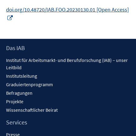
doi.org/10.48720/IAB.FOO.20230130.01 [Open Access]
In
neuem
Fenster
öffnen
Footer
Das IAB
Inhalt
Institut für Arbeitsmarkt- und Berufsforschung (IAB) – unser
Leitbild
Institutsleitung
Graduiertenprogramm
Befragungen
Projekte
Wissenschaftlicher Beirat
Services
Presse