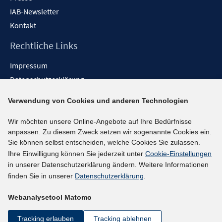
IAB-Newsletter
Kontakt
Rechtliche Links
Impressum
Datenschutzerklärung
Erklärung zur Barrierefreiheit
Verwendung von Cookies und anderen Technologien
Barrieren melden
Wir möchten unsere Online-Angebote auf Ihre Bedürfnisse
Social-Media-Kanäle
anpassen. Zu diesem Zweck setzen wir sogenannte Cookies ein.
Sie können selbst entscheiden, welche Cookies Sie zulassen.
BlueSky
Ihre Einwilligung können Sie jederzeit unter
Cookie-Einstellungen
YouTube
in unserer Datenschutzerklärung ändern. Weitere Informationen
LinkedIn
finden Sie in unserer
Datenschutzerklärung
.
XING
Webanalysetool Matomo
kununu
Netiquette
Tracking erlauben
Tracking ablehnen