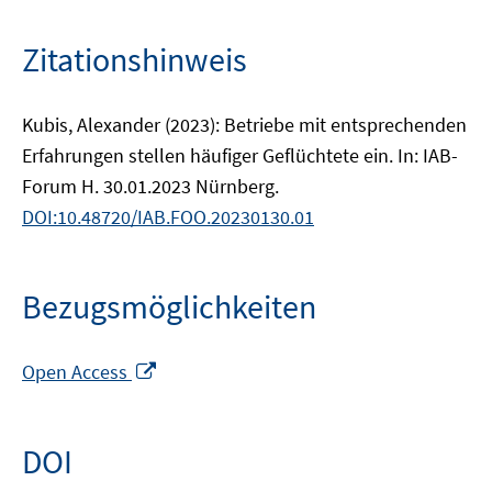
Zitationshinweis
Kubis, Alexander (2023): Betriebe mit entsprechenden
Erfahrungen stellen häufiger Geflüchtete ein. In: IAB-
Forum H. 30.01.2023 Nürnberg.
DOI:10.48720/IAB.FOO.20230130.01
Bezugsmöglichkeiten
In
Open Access
neuem
Fenster
öffnen
DOI