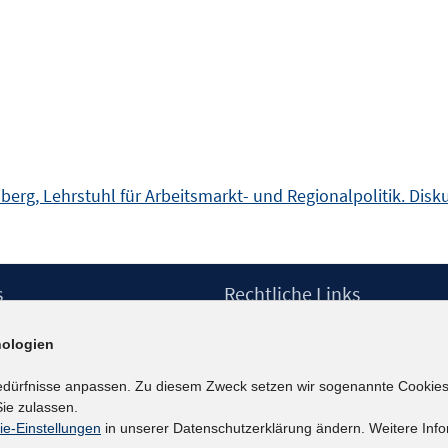
berg, Lehrstuhl für Arbeitsmarkt- und Regionalpolitik. Disk
s
Rechtliche Links
Impressum
ologien
etter
Datenschutzerklärung
Erklärung zur Barrierefreiheit
edürfnisse anpassen. Zu diesem Zweck setzen wir sogenannte Cookies
Barrieren melden
ie zulassen.
ie-Einstellungen
in unserer Datenschutzerklärung ändern. Weitere Info