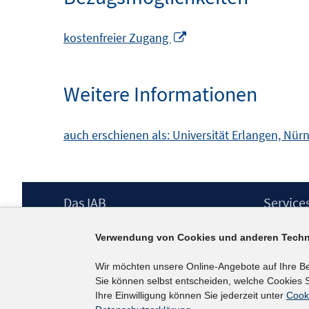
In
kostenfreier Zugang
neuem
Fenster
Weitere Informationen
öffnen
auch erschienen als: Universität Erlangen, Nürn
Footer
Das IAB
Service
Inhalt
Institut für Arbeitsmarkt- und
Presse
Verwendung von Cookies und anderen Techn
Berufsforschung (IAB) – unser Leitbild
IAB-Newsl
Institutsleitung
Kontakt
Wir möchten unsere Online-Angebote auf Ihre B
Graduiertenprogramm
Sie können selbst entscheiden, welche Cookies S
Befragungen
Ihre Einwilligung können Sie jederzeit unter
Cook