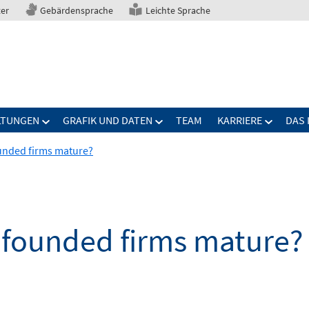
ter
Gebärdensprache
Leichte Sprache
LTUNGEN
GRAFIK UND DATEN
TEAM
KARRIERE
DAS 
unded firms mature?
 founded firms mature?