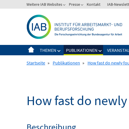
Springe
Weitere IAB Websites
Presse
Kontakt
IAB-Newslet
zum
Inhalt
THEMEN
PUBLIKATIONEN
VERANSTA
Startseite
»
Publikationen
»
How fast do newly fo
How fast do newly
Beschreibung