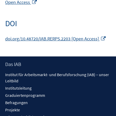
In
Open Access
neuem
Fenster
öffnen
DOI
In
doi.org/10.48720/IAB.RERPS.2203 [Open Access]
neu
Fens
öffn
Footer
Das IAB
Inhalt
Institut für Arbeitsmarkt- und Berufsforschung (IAB) – unser
Leitbild
Institutsleitung
Graduiertenprogramm
Befragungen
Projekte