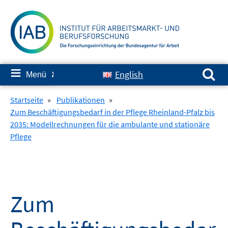
Springe
zum
Inhalt
Suchen nach:
≡
English
Menü
✘
Startseite
»
Publikationen
»
Zum Beschäftigungsbedarf in der Pflege Rheinland-Pfalz bis
2035: Modellrechnungen für die ambulante und stationäre
Pflege
Zum