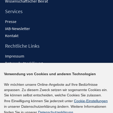
Wissenschaftlicher Beirat
Services
Presse
IAB-Newsletter
Kontakt
Rechtliche Links
Impressum
Datenschutzerklärung
Erklärung zur Barrierefreiheit
Verwendung von Cookies und anderen Technologien
Barrieren melden
Wir möchten unsere Online-Angebote auf Ihre Bedürfnisse
Social-Media-Kanäle
anpassen. Zu diesem Zweck setzen wir sogenannte Cookies ein.
Sie können selbst entscheiden, welche Cookies Sie zulassen.
BlueSky
Ihre Einwilligung können Sie jederzeit unter
Cookie-Einstellungen
YouTube
in unserer Datenschutzerklärung ändern. Weitere Informationen
LinkedIn
finden Sie in unserer
Datenschutzerklärung
.