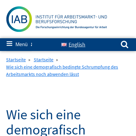
Springe
zum
Inhalt
Suchen nach:
≡
English
Menü
✘
Startseite
»
Startseite
»
Wie sich eine demografisch bedingte Schrumpfung des
Arbeitsmarkts noch abwenden lässt
Wie sich eine
demografisch