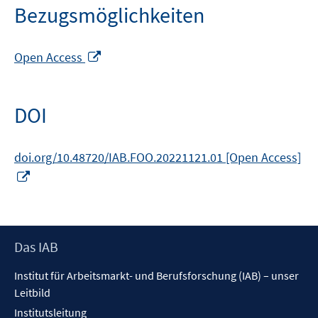
Bezugsmöglichkeiten
In
Open Access
neuem
Fenster
öffnen
DOI
doi.org/10.48720/IAB.FOO.20221121.01 [Open Access]
In
neuem
Fenster
öffnen
Footer
Das IAB
Inhalt
Institut für Arbeitsmarkt- und Berufsforschung (IAB) – unser
Leitbild
Institutsleitung