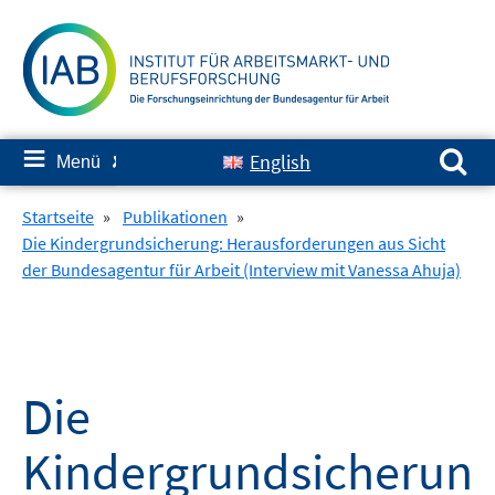
Springe
zum
Inhalt
Suchen nach:
≡
English
Menü
✘
Startseite
»
Publikationen
»
Die Kindergrundsicherung: Herausforderungen aus Sicht
der Bundesagentur für Arbeit (Interview mit Vanessa Ahuja)
Die
Kindergrundsicherun