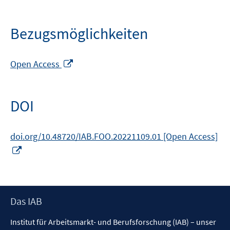
Bezugsmöglichkeiten
In
Open Access
neuem
Fenster
öffnen
DOI
doi.org/10.48720/IAB.FOO.20221109.01 [Open Access]
In
neuem
Fenster
öffnen
Footer
Das IAB
Inhalt
Institut für Arbeitsmarkt- und Berufsforschung (IAB) – unser