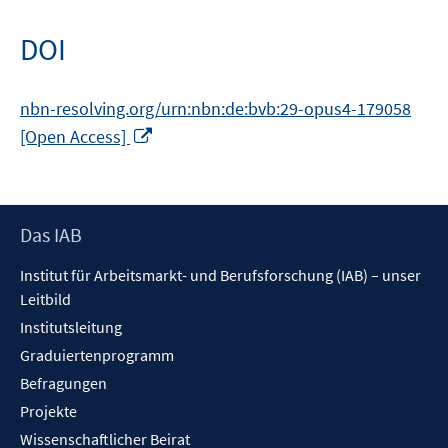
DOI
nbn-resolving.org/urn:nbn:de:bvb:29-opus4-179058
In
[Open Access]
neuem
Fenster
öffnen
Footer
Das IAB
Inhalt
Institut für Arbeitsmarkt- und Berufsforschung (IAB) – unser
Leitbild
Institutsleitung
Graduiertenprogramm
Befragungen
Projekte
Wissenschaftlicher Beirat