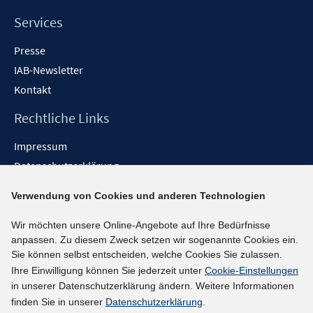
Services
Presse
IAB-Newsletter
Kontakt
Rechtliche Links
Impressum
Datenschutzerklärung
Erklärung zur Barrierefreiheit
Verwendung von Cookies und anderen Technologien
Barrieren melden
Wir möchten unsere Online-Angebote auf Ihre Bedürfnisse
Social-Media-Kanäle
anpassen. Zu diesem Zweck setzen wir sogenannte Cookies ein.
Sie können selbst entscheiden, welche Cookies Sie zulassen.
BlueSky
Ihre Einwilligung können Sie jederzeit unter
Cookie-Einstellungen
YouTube
in unserer Datenschutzerklärung ändern. Weitere Informationen
LinkedIn
finden Sie in unserer
Datenschutzerklärung
.