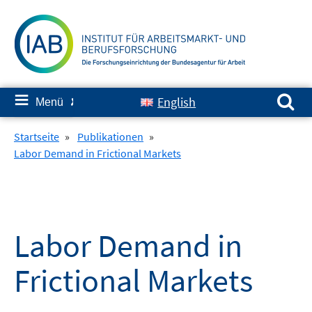
Springe
zum
Inhalt
Suchen nach:
≡
English
Menü
✘
Startseite
»
Publikationen
»
Labor Demand in Frictional Markets
Labor Demand in
Frictional Markets