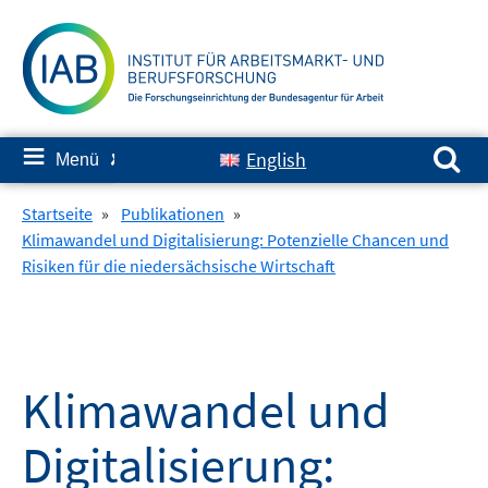
Springe
zum
Inhalt
Suchen nach:
≡
English
Menü
✘
Startseite
»
Publikationen
»
Klimawandel und Digitalisierung: Potenzielle Chancen und
Risiken für die niedersächsische Wirtschaft
Klimawandel und
Digitalisierung: