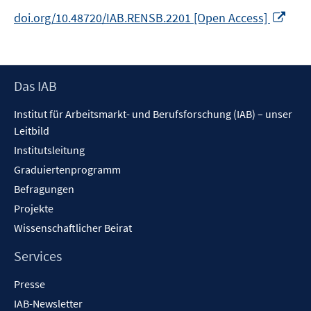
In
doi.org/10.48720/IAB.RENSB.2201 [Open Access]
neu
Fens
öffn
Footer
Das IAB
Inhalt
Institut für Arbeitsmarkt- und Berufsforschung (IAB) – unser
Leitbild
Institutsleitung
Graduiertenprogramm
Befragungen
Projekte
Wissenschaftlicher Beirat
Services
Presse
IAB-Newsletter